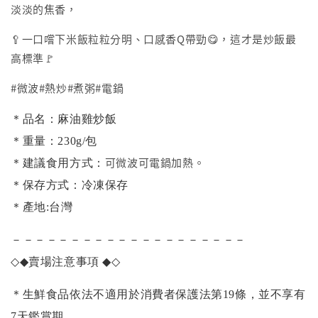
淡淡的焦香，
🥄一口嚐下米飯粒粒分明、口感香Q帶勁😋，這才是炒飯最
高標準🚩
#微波#熱炒#煮粥#電鍋
＊品名：麻油雞炒飯
＊重量：230g/包
可微波可電鍋加熱。
＊建議食用方式：
＊保存方式：冷凍保存
＊產地:台灣
－－－－－－－－－－－－－－－－－－－－
◇◆
賣場注意事項
◆◇
＊生鮮食品依法不適用於消費者保護法第19條，並不享有
7天鑑賞期。