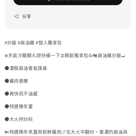
分享
#炒飯 #麻油雞 #個人獨享包
❄️天氣冷颼颼💪趕快補一下⛱️輕鬆獨享包👍🐔麻油雞炒飯🍳
●濃郁麻油香氣撲鼻
●雞肉香嫩
●爽快而不油膩
●特選陳年薑
●大火拌炒料
🫚特選陳年老薑與新鮮雞肉🍗在大火中翻炒，香濃的麻油與