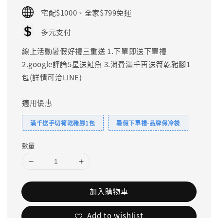
price
宅配$1000、全家$799免運
多元支付
線上活動暑假好禮三重送 1.下單即送下單禮
2.google評論5星送鮭魚 3.消費滿千再送筍乾豬腳1
包(詳情可洽LINE)
適用優惠
滿千送手切筍乾豬腳1包
暑假下單禮-品牌保冷袋
數量
加入購物車
Add to wishlist