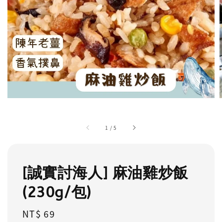
1
/
5
[誠實討海人] 麻油雞炒飯
(230g/包)
Regular
NT$ 69