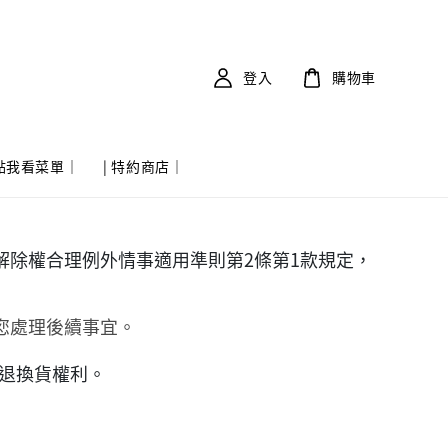
登入
購物車
 點我看菜單｜
| 特約商店｜
除權合理例外情事適用準則第2條第1款規定，
您處理後續事宜。
退換貨權利。