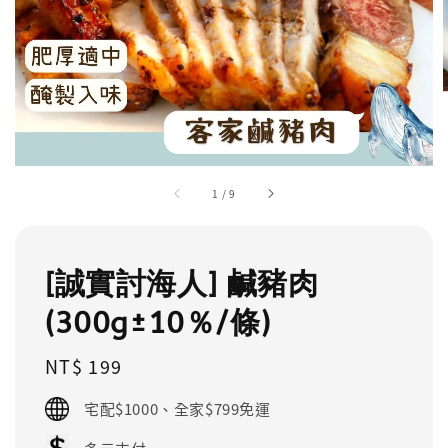
1
/
9
[誠實討海人] 鹹豬肉
(300g±10％/條)
Regular
NT$ 199
price
宅配$1000、全家$799免運