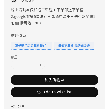
多元支付
線上活動暑假好禮三重送 1.下單即送下單禮
2.google評論5星送鮭魚 3.消費滿千再送筍乾豬腳1
包(詳情可洽LINE)
適用優惠
滿千送手切筍乾豬腳1包
暑假下單禮-品牌保冷袋
數量
加入購物車
Add to wishlist
分享