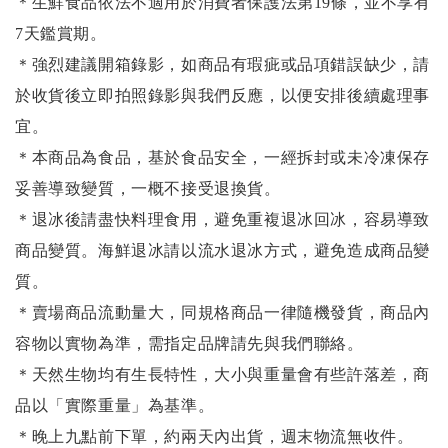
＊生鮮食品依法不適用於消費者保護法第19條，並不享有
7天鑑賞期。
＊強烈建議開箱錄影，如商品有瑕疵或品項錯誤缺少，請
於收貨後立即拍照錄影與我們反應，以便安排後續處理事
宜。
＊本商品為食品，基於食品安全，一經拆封或未冷凍保存
妥善導致變質，一概不接受退換貨。
＊退冰後請盡快料理食用，避免重複退冰回冰，容易導致
商品變質。海鮮退冰請以
流水退冰
方式，避免造成商品變
質。
＊賣場商品流動量大，同規格商品一律隨機發貨，商品內
容物以實物為準，需指定品牌請先與我們聯絡。
＊天然生物均有生長特性，大小與重量會有些許落差，商
品以「實際重量」為基準。
＊晚上九點前下單，約兩天內出貨，週末物流無收件。