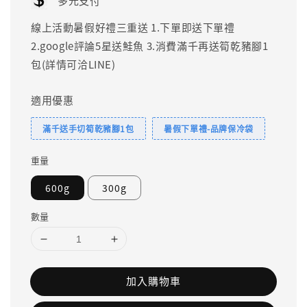
多元支付
線上活動暑假好禮三重送 1.下單即送下單禮
2.google評論5星送鮭魚 3.消費滿千再送筍乾豬腳1
包(詳情可洽LINE)
適用優惠
滿千送手切筍乾豬腳1包
暑假下單禮-品牌保冷袋
重量
600g
300g
數量
加入購物車