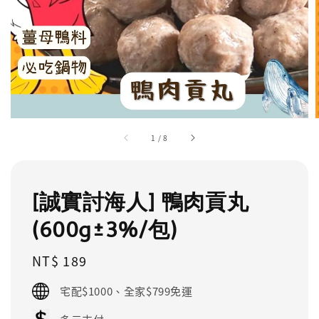
1
/
8
[誠實討海人] 鴨肉貢丸
(600g±3%/包)
Regular
NT$ 189
price
宅配$1000、全家$799免運