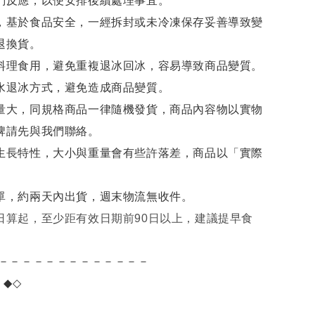
們反應，以便安排後續處理事宜。
，基於食品安全，一經拆封或未冷凍保存妥善導致變
退換貨。
料理食用，避免重複退冰回冰，容易導致商品變質。
水退冰
方式，避免造成商品變質。
量大，同規格商品一律隨機發貨，商品內容物以實物
牌請先與我們聯絡。
生長特性，大小與重量會有些許落差，商品以「實際
單，約兩天內出貨，週末物流無收件。
日算起，至少距有效日期前90日以上，建議提早食
－－－－－－－－－－－－－
項
◆◇
。