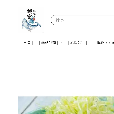
搜尋
| 首頁 |
| 商品分類 |
| 老闆公告 |
｜嶼夜Islan