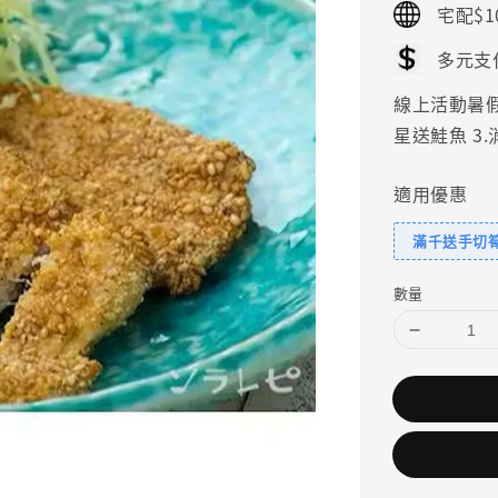
宅配$1
多元支
線上活動暑假好
星送鮭魚 3
適用優惠
滿千送手切
數量