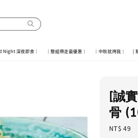
d Night 深夜即食｜
｜整組帶走最優惠｜
｜中秋就烤我｜
|
[誠
骨 (1
Regular
NT$ 49
price