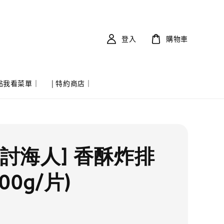
登入
購物車
 點我看菜單｜
| 特約商店｜
實討海人] 香酥炸排
00g/片)