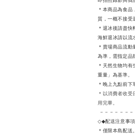
即拍照錄影與我
＊本商品為食品
質，一概不接受
＊退冰後請盡快
海鮮退冰請以
流
＊賣場商品流動
為準，需指定品
＊天然生物均有
重量」為基準。
＊晚上九點前下
＊
以消費者收受
用完畢。
－－－－－－－
◇◆
配送注意事
＊僅限本島配送