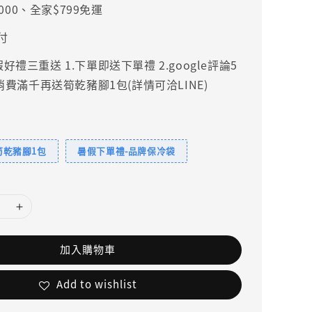
000、全家$799免運
付
禮三重送 1.下單即送下單禮 2.google評論5
.消費滿千再送筍乾豬腳1包(詳情可洽LINE)
筍乾豬腳1包
暑假下單禮-品牌保冷袋
加入購物車
Add to wishlist