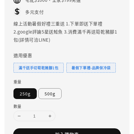
多元支付
線上活動暑假好禮三重送 1.下單即送下單禮
2.google評論5星送鮭魚 3.消費滿千再送筍乾豬腳1
包(詳情可洽LINE)
適用優惠
滿千送手切筍乾豬腳1包
暑假下單禮-品牌保冷袋
重量
250g
500g
數量