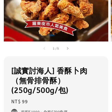
1
/
5
[誠實討海人] 香酥卜肉
（無骨排骨酥）
(250g/500g/包)
Regular
NT$ 99
price
宅配$1000、全家$799免運