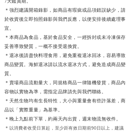
7天鑑賞期。
＊強烈建議開箱錄影，如商品有瑕疵或品項錯誤缺少，請
於收貨後立即拍照錄影與我們反應，以便安排後續處理事
宜。
＊本商品為食品，基於食品安全，一經拆封或未冷凍保存
妥善導致變質，一概不接受退換貨。
＊退冰後請盡快料理食用，避免重複退冰回冰，容易導致
商品變質。海鮮退冰請以
流水退冰
方式，避免造成商品變
質。
＊賣場商品流動量大，同規格商品一律隨機發貨，商品內
容物以實物為準，需指定品牌請先與我們聯絡。
＊天然生物均有生長特性，大小與重量會有些許落差，商
品以「實際重量」為基準。
＊晚上九點前下單，約兩天內出貨，週末物流無收件。
＊
以消費者收受日算起，至少距有效日期前90日以上，建議