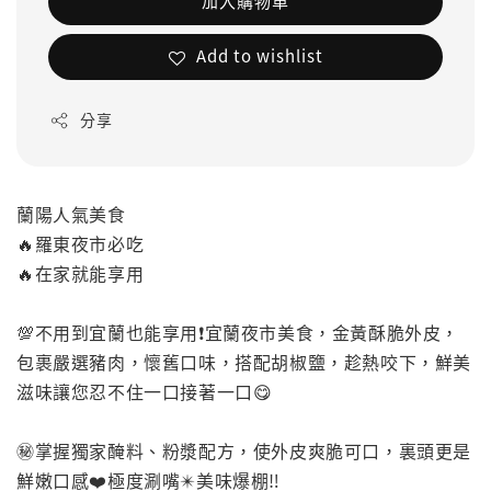
加入購物車
Add to wishlist
分享
蘭陽人氣美食
🔥羅東夜市必吃
🔥在家就能享用
💯不用到宜蘭也能享用❗️宜蘭夜市美食，金黃酥脆外皮，
包裹嚴選豬肉，懷舊口味，搭配胡椒鹽，趁熱咬下，鮮美
滋味讓您忍不住一口接著一口😋
㊙️掌握獨家醃料、粉漿配方，使外皮爽脆可口，裏頭更是
鮮嫩口感❤️極度涮嘴✴️美味爆棚‼️