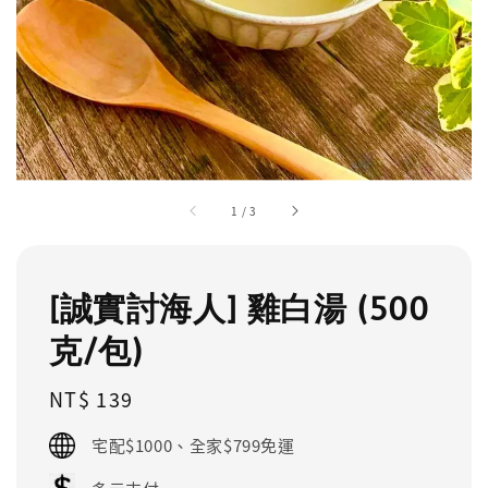
1
/
3
[誠實討海人] 雞白湯 (500
克/包)
Regular
NT$ 139
price
宅配$1000、全家$799免運