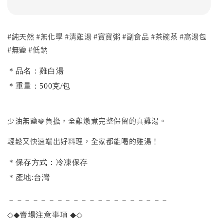
#純天然 #無化學 #清雞湯 #寶寶粥 #副食品 #茶碗蒸 #高湯包
#無鹽 #低鈉
＊品名：雞白湯
＊重量：500克/包
少油無鹽零負擔，全雞燉煮完整保留的真雞湯。
輕鬆又快速端出好料理，全家都能喝的雞湯！
＊保存方式：冷凍保存
＊產地:台灣
－－－－－－－－－－－－－－－－－－－－
◇◆
賣場注意事項
◆◇