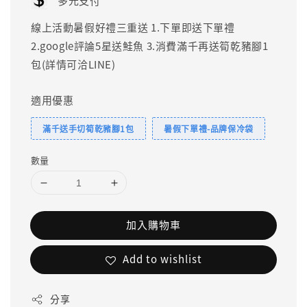
多元支付
線上活動暑假好禮三重送 1.下單即送下單禮
2.google評論5星送鮭魚 3.消費滿千再送筍乾豬腳1
包(詳情可洽LINE)
適用優惠
滿千送手切筍乾豬腳1包
暑假下單禮-品牌保冷袋
數量
加入購物車
Add to wishlist
分享