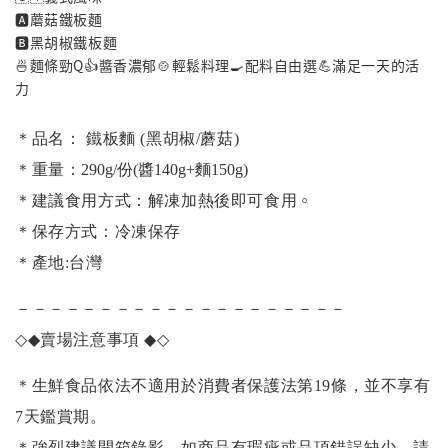
🅰️蘑菇鐵板麵
🅱️黑胡椒鐵板麵
🍜麵條勁Q👍️醬香濃郁🍲輕鬆料理🍳配料自由選💪滿足一天的活
力
＊品名： 鐵板麵 (黑胡椒/蘑菇)
＊重量：
290g/份(醬140g+麵150g)
。
＊建議食用方式：解凍加熱後即可食用
＊保存方式：冷凍保存
＊產地:台灣
－－－－－－－－－－－－－－－－－－－－
◇◆
賣場注意事項
◆◇
＊生鮮食品依法不適用於消費者保護法第19條，並不享有
7天鑑賞期。
＊強烈建議開箱錄影，如商品有瑕疵或品項錯誤缺少，請