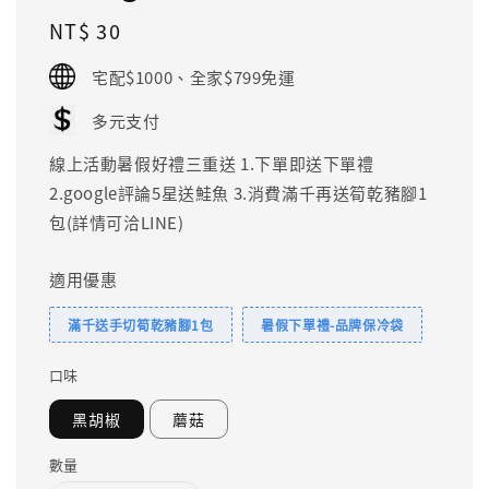
Regular
NT$ 30
price
宅配$1000、全家$799免運
多元支付
線上活動暑假好禮三重送 1.下單即送下單禮
2.google評論5星送鮭魚 3.消費滿千再送筍乾豬腳1
包(詳情可洽LINE)
適用優惠
滿千送手切筍乾豬腳1包
暑假下單禮-品牌保冷袋
口味
黑胡椒
蘑菇
數量