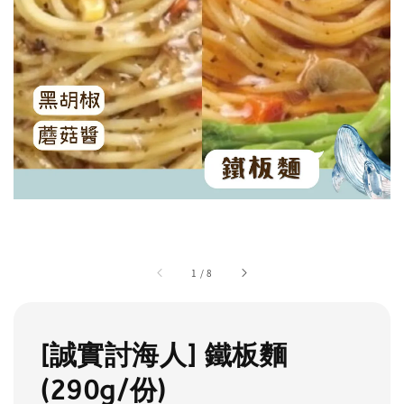
1
/
8
[誠實討海人] 鐵板麵
(290g/份)