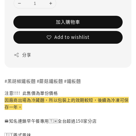
加入購物車
Add to wishlist
分享
#黑胡椒鐵板麵 #蘑菇鐵板麵 #鐵板麵
注意!!!! 此售價為單份價格
因廠商出場為冷藏麵，所以包裝上的效期較短，後續為冷凍可保
存一年。
🍔知名連鎖早午餐專用🇹🇼全台超過150家分店
🇮🇹義式風味