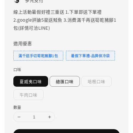
多元支付
線上活動暑假好禮三重送 1.下單即送下單禮
2.google評論5星送鮭魚 3.消費滿千再送筍乾豬腳1
包(詳情可洽LINE)
適用優惠
滿千送手切筍乾豬腳1包
暑假下單禮-品牌保冷袋
口味
夏威夷口味
總匯口味
培根口味
牛肉口味
數量