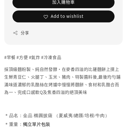
加入購物車
Add to wishlist
分享
#早餐 #方便 #氣炸 #冷凍食品
採頂級麵粉製、純自然發酵·在麥香四溢的比薩麵餅上撲上
生鮮青豆仁、火腿丁、玉米、豬肉、特製醬料後,最後均勻鋪
滿味道濃郁的乳酪絲在烤爐中慢慢將麵餅、食材和乳酪合而
為一、完成口感軟Q及焦香四溢的絕頂美味
＊品名：金品 橢圓披薩 （夏威夷/總匯/培根/牛肉）
獨立單片包裝
＊重量：