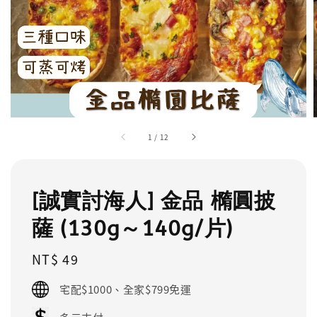
1
/
12
[誠實討海人] 金品 橢圓披
薩 (130g～140g/片)
Regular
NT$ 49
price
宅配$1000、全家$799免運