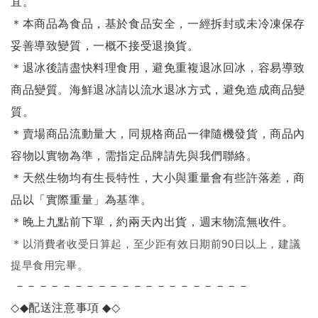
宜。
＊本商品為食品，基於食品安全，一經拆封或未冷凍保存
妥善導致變質，一概不接受退換貨。
＊退冰後請盡快料理食用，避免重複退冰回冰，容易導致
商品變質。海鮮退冰請以
流水退冰
方式，避免造成商品變
質。
＊賣場商品流動量大，同規格商品一律隨機發貨，商品內
容物以實物為準，需指定品牌請先與我們聯絡。
＊天然生物均有生長特性，大小與重量會有些許落差，商
品以「實際重量」為基準。
＊晚上九點前下單，約兩天內出貨，週末物流無收件。
＊
以消費者收受日算起，至少距有效日期前90日以上，建議
提早食用完畢。
－－－－－－－－－－－－－－－－－－－－
◇◆
配送注意事項
◆◇