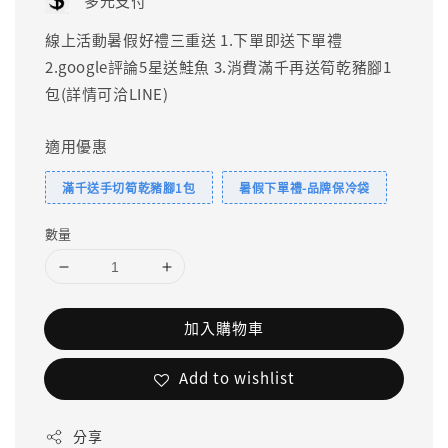
多元支付
線上活動暑假好禮三重送 1.下單即送下單禮
2.google評論5星送鮭魚 3.消費滿千再送筍乾豬腳1
包(詳情可洽LINE)
適用優惠
滿千送手切筍乾豬腳1包
暑假下單禮-品牌保冷袋
數量
加入購物車
Add to wishlist
分享