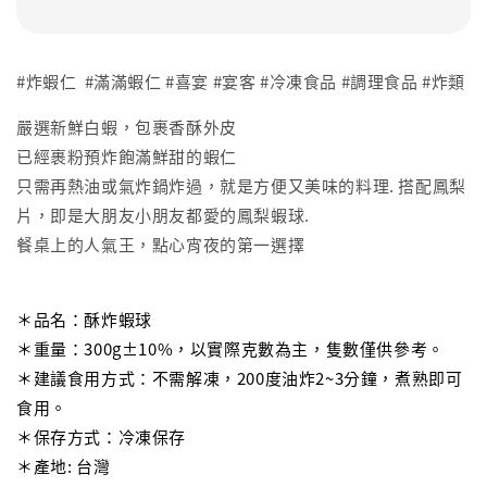
#炸蝦仁 #滿滿蝦仁 #喜宴 #宴客 #冷凍食品 #調理食品 #炸類
嚴選新鮮白蝦，包裹香酥外皮
已經裹粉預炸飽滿鮮甜的蝦仁
只需再熱油或氣炸鍋炸過，就是方便又美味的料理. 搭配鳳梨
片，即是大朋友小朋友都愛的鳳梨蝦球.
餐桌上的人氣王，點心宵夜的第一選擇
＊品名：酥炸蝦球
＊重量：300g±10%，以實際克數為主，隻數僅供參考。
＊建議食用方式：不需解凍，200度油炸2~3分鐘，煮熟即可
食用。
＊保存方式：冷凍保存
＊產地: 台灣