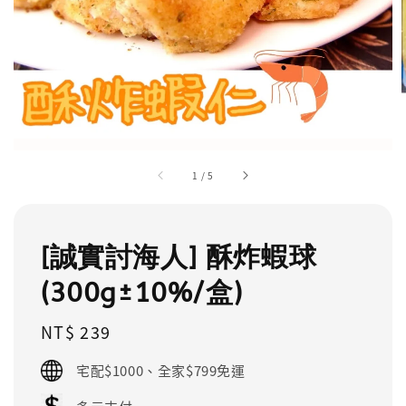
1
/
5
[誠實討海人] 酥炸蝦球
(300g±10%/盒)
Regular
NT$ 239
price
宅配$1000、全家$799免運