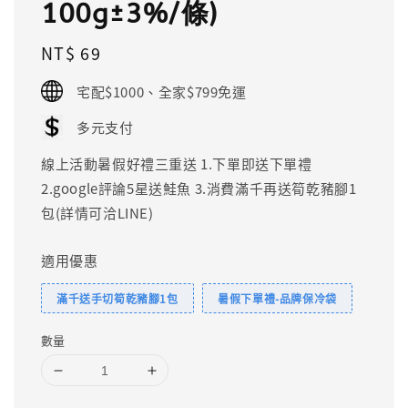
100g±3%/條)
Regular
NT$ 69
price
宅配$1000、全家$799免運
多元支付
線上活動暑假好禮三重送 1.下單即送下單禮
2.google評論5星送鮭魚 3.消費滿千再送筍乾豬腳1
包(詳情可洽LINE)
適用優惠
滿千送手切筍乾豬腳1包
暑假下單禮-品牌保冷袋
數量