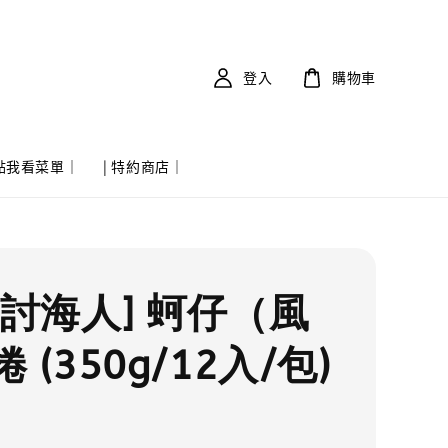
登入
購物車
 點我看菜單｜
| 特約商店｜
實討海人] 蚵仔（風
 (350g/12入/包)