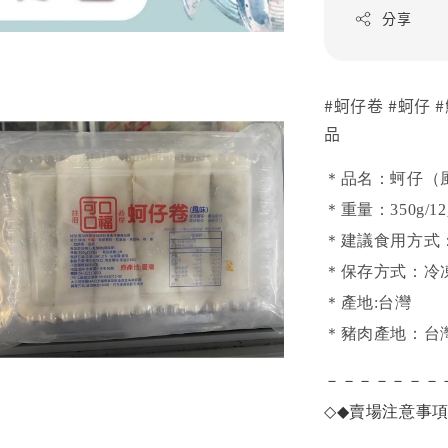
分享
#蚵仔卷 #蚵仔 
品
＊品名：蚵仔（
＊重量：350g/1
＊建議食用方式
＊保存方式：冷
＊產地:台灣
＊豬肉產地：台
－－－－－－－
◇◆
賣場注意事