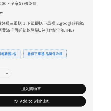
000、全家$799免運
付
禮三重送 1.下單即送下單禮 2.google評論5
.消費滿千再送筍乾豬腳1包(詳情可洽LINE)
筍乾豬腳1包
暑假下單禮-品牌保冷袋
加入購物車
Add to wishlist