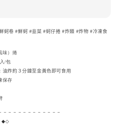
#鮮蚵卷 #鮮蚵 #韭菜 #蚵仔捲 #炸類 #炸物 #冷凍食
風味）捲
2入/包
油炸約３分鐘至金黃色即可食用
：
凍保存
灣
－－－－－－－－－－－－－
項
◆◇