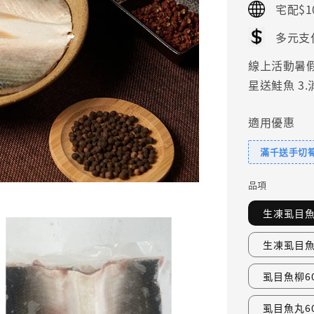
宅配$1
多元支
線上活動暑假好
星送鮭魚 3
適用優惠
滿千送手切
品項
生凍虱目魚肚
生凍虱目魚肚
虱目魚柳6
虱目魚丸6