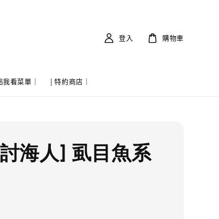
登入
購物車
 點我看菜單｜
| 特約商店｜
實討海人] 虱目魚系