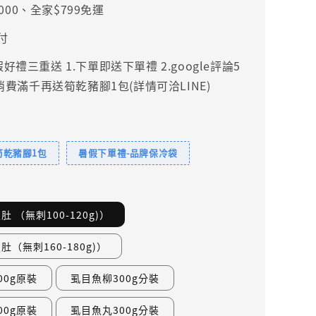
000、全家$799免運
付
禮三重送 1.下單即送下單禮 2.google評論5
.消費滿千再送筍乾豬腳1包(詳情可洽LINE)
筍乾豬腳1包
暑假下單禮-品牌保冷袋
 （無刺100-120g)）
（無刺160-180g)）
00g原裝
虱目魚柳300g分裝
00g原裝
虱目魚丸300g分裝