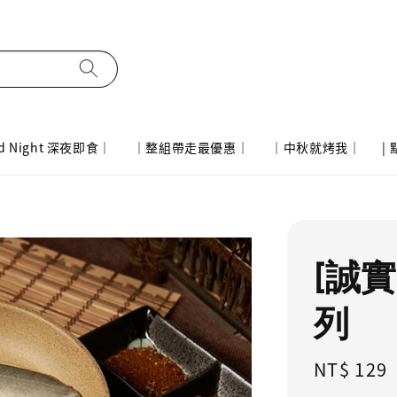
d Night 深夜即食｜
｜整組帶走最優惠｜
｜中秋就烤我｜
|
[誠
列
Regular
NT$ 129
price