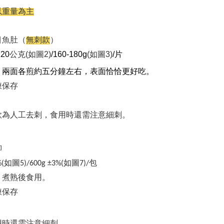
以重量為主
目魚肚（
無刺款
）
20
公克(如圖2)
/160-180g
(如圖3)
/片
兩面各煎約五分鐘左右，表面恰恰更好吃。
：
凍保存
款為人工去刺，食用時還需注意細刺。
柳
%
(如圖5)
/6
00g ±3%
(如圖7)/
包
：煮熟後食用。
凍保存
用時還需注意細刺。