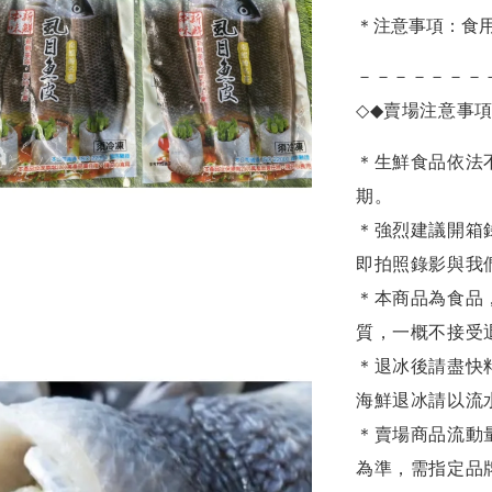
＊注意事項：食
－－－－－－－
◇◆
賣場注意事
＊生鮮食品依法
期。
＊強烈建議開箱
即拍照錄影與我
＊本商品為食品
質，一概不接受
＊退冰後請盡快
海鮮退冰請以
流
＊賣場商品流動
為準，需指定品