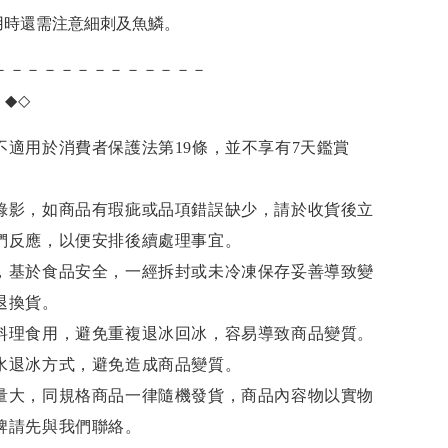
用時還需注意細刺及魚鱗。
－－－－－－－－－－－－－
項
◆◇
不適用於消費者保護法第19條，並不享有7天鑑賞
錄影，如商品有瑕疵或品項錯誤缺少，請於收貨後立
們反應，以便安排後續處理事宜。
，基於食品安全，一經拆封或未冷凍保存妥善導致變
退換貨。
料理食用，避免重複退冰回冰，容易導致商品變質。
水退冰
方式，避免造成商品變質。
量大，同規格商品一律隨機發貨，商品內容物以實物
牌請先與我們聯絡。