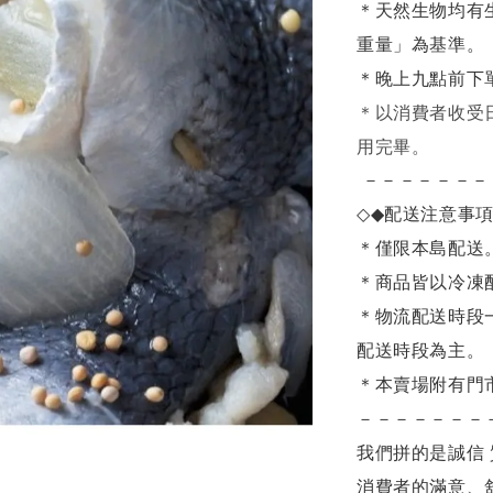
＊天然生物均有
重量」為基準。
＊晚上九點前下
＊
以消費者收受
用完畢。
－－－－－－－
◇◆
配送注意事
＊僅限本島配送
＊商品皆以冷凍
＊物流配送時段
配送時段為主。
＊本賣場附有門
－－－－－－－
我們拼的是誠信 
消費者的滿意、