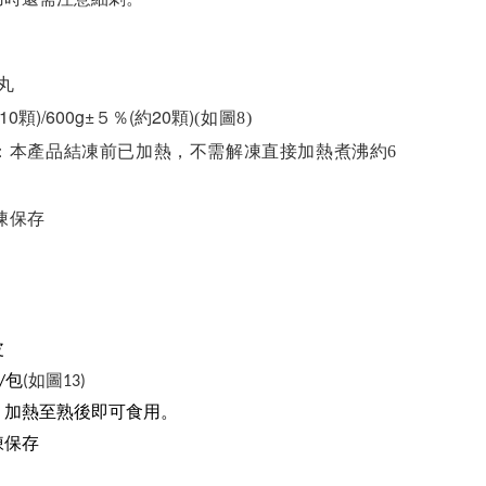
魚丸
約10顆)/600g±５％(約20顆)
(如圖8)
：本產品結凍前已加熱，不需解凍直接加熱煮沸約6
凍保存
皮
/包
(如圖13)
加熱至熟後即可食用。
：
凍保存