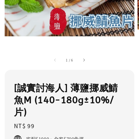
1
/
6
[誠實討海人] 薄鹽挪威鯖
魚M (140-180g±10%/
片)
Regular
NT$ 99
price
宅配$1000、全家$799免運