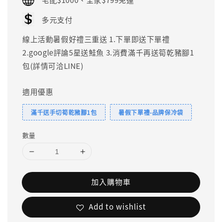
多元支付
線上活動暑假好禮三重送 1.下單即送下單禮
2.google評論5星送鮭魚 3.消費滿千再送筍乾豬腳1
包(詳情可洽LINE)
適用優惠
滿千送手切筍乾豬腳1包
暑假下單禮-品牌保冷袋
數量
加入購物車
Add to wishlist