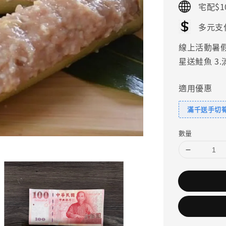
宅配$1
多元支
線上活動暑假好
星送鮭魚 3
適用優惠
滿千送手切
數量