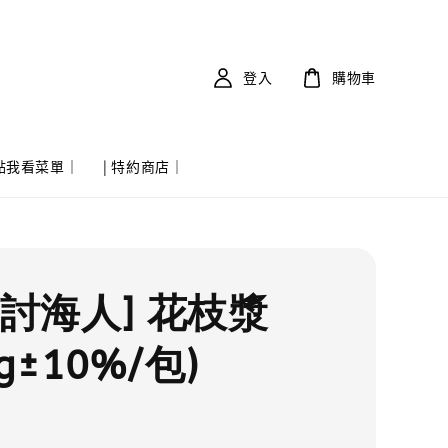
登入
購物車
 點我看菜單｜
| 特約商店｜
實討海人] 花枝漿
0g±10%/包)