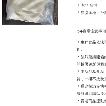
＊產地:台灣
＊豬脂
產地：台
－－－－－－－
◇◆
賣場注意事
＊生鮮食品依法
期。
＊強烈建議開箱
即拍照錄影與我
＊本商品為食品
質，一概不接受
＊退冰後請盡快
海鮮退冰請以
流
＊賣場商品流動