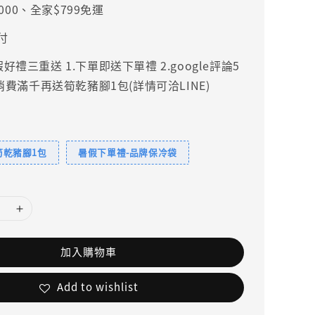
000、全家$799免運
付
禮三重送 1.下單即送下單禮 2.google評論5
.消費滿千再送筍乾豬腳1包(詳情可洽LINE)
筍乾豬腳1包
暑假下單禮-品牌保冷袋
加入購物車
Add to wishlist