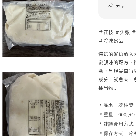
分享
＃花枝 ＃魚漿 
＃冷凍食品
特選的魷魚放入
家調味的配方，
勁，呈現最真實
成分：魷魚肉、
抽出物...
＊品名：花枝漿
＊重量：600g±1
＊建議食用方式
＊保存方式：冷