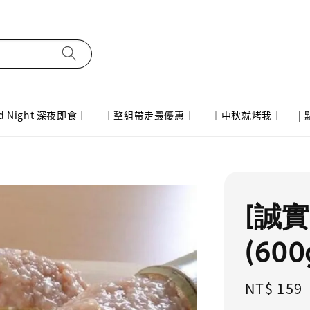
d Night 深夜即食｜
｜整組帶走最優惠｜
｜中秋就烤我｜
|
[誠
(60
Regular
NT$ 159
price