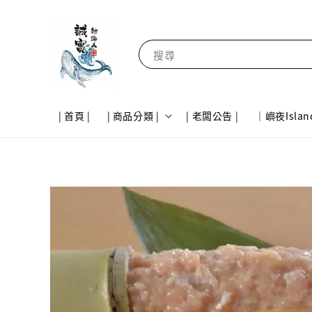
搜尋
| 首頁 |
| 商品分類 |
| 老闆公告 |
｜嶼夜Islan