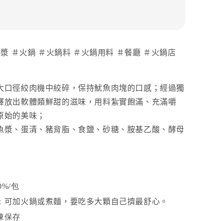
＃漿 ＃火鍋 ＃火鍋料 ＃火鍋用料 ＃餐廳 ＃火鍋店
大口徑絞肉機中絞碎，保持魷魚肉塊的口感；經過獨
釋放出軟體類鮮甜的滋味，用料紮實飽滿、充滿嚼
原始的美味；
魚漿、蛋清、豬背脂、食鹽、砂糖、胺基乙酸、酵母
0%/包
可加火鍋或煮麵，要吃多大顆自己擠最舒心。
：
凍保存