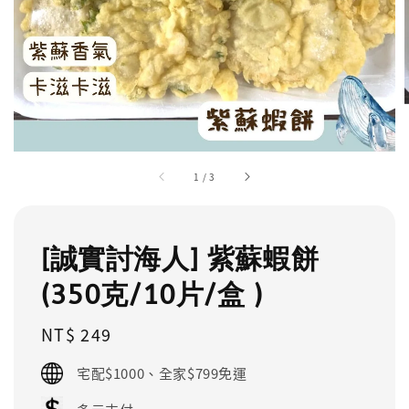
1
/
3
[誠實討海人] 紫蘇蝦餅
(350克/10片/盒 )
Regular
NT$ 249
price
宅配$1000、全家$799免運