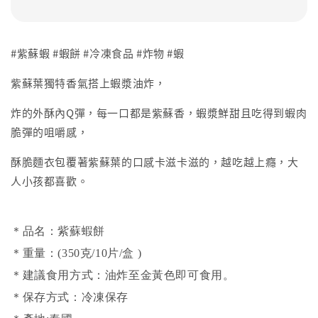
#紫蘇蝦 #蝦餅 #冷凍食品 #炸物 #蝦
紫蘇葉獨特香氣搭上蝦漿油炸，
炸的外酥內Q彈，每一口都是紫蘇香，蝦漿鮮甜且吃得到蝦肉
脆彈的咀嚼感，
酥脆麵衣包覆著紫蘇葉的口感卡滋卡滋的，越吃越上癮，大
人小孩都喜歡。
＊品名：紫蘇蝦餅
＊重量：(350克/10片/盒 )
＊建議食用方式：油炸至金黃色即可食用。
＊保存方式：冷凍保存