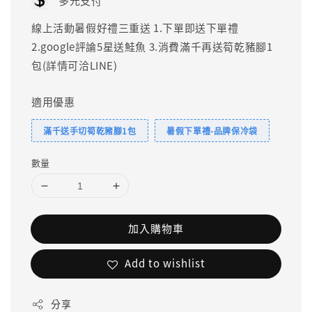
多元支付
線上活動暑假好禮三重送 1.下單即送下單禮
2.google評論5星送鮭魚 3.消費滿千再送筍乾豬腳1
包(詳情可洽LINE)
適用優惠
滿千送手切筍乾豬腳1包
暑假下單禮-品牌保冷袋
數量
加入購物車
Add to wishlist
分享