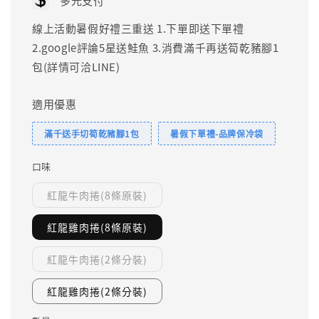
多元支付
線上活動暑假好禮三重送 1.下單即送下單禮
2.google評論5星送鮭魚 3.消費滿千再送筍乾豬腳1
包(詳情可洽LINE)
適用優惠
滿千送手切筍乾豬腳1包
暑假下單禮-品牌保冷袋
口味
紅龍牛肉捲(8條原裝)
紅龍雞肉捲(8條原裝)
紅龍牛肉捲(2條分裝)
紅龍雞肉捲(2條分裝)