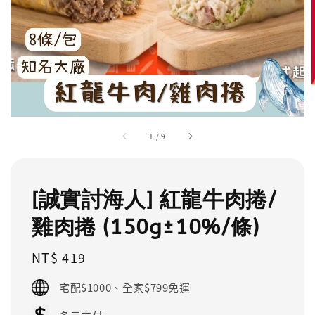
1
/
9
[誠實討海人] 紅龍牛肉捲/
雞肉捲 (150g±10%/條)
Regular
NT$ 419
price
宅配$1000、全家$799免運