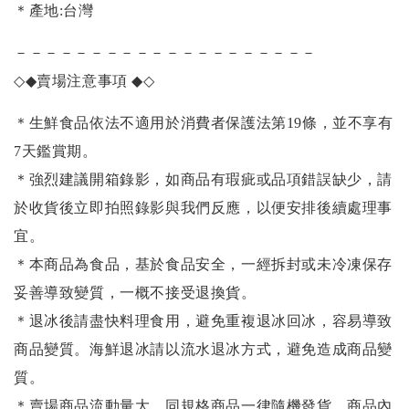
＊產地:台灣
－－－－－－－－－－－－－－－－－－－－
◇◆
賣場注意事項
◆◇
＊生鮮食品依法不適用於消費者保護法第19條，並不享有
7天鑑賞期。
＊強烈建議開箱錄影，如商品有瑕疵或品項錯誤缺少，請
於收貨後立即拍照錄影與我們反應，以便安排後續處理事
宜。
＊本商品為食品，基於食品安全，一經拆封或未冷凍保存
妥善導致變質，一概不接受退換貨。
＊退冰後請盡快料理食用，避免重複退冰回冰，容易導致
商品變質。海鮮退冰請以
流水退冰
方式，避免造成商品變
質。
＊賣場商品流動量大，同規格商品一律隨機發貨，商品內