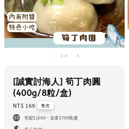
1
/
7
[誠實討海人] 筍丁肉圓
(400g/8粒/盒)
Regular
NT$ 169
售完
price
宅配$1000、全家$799免運