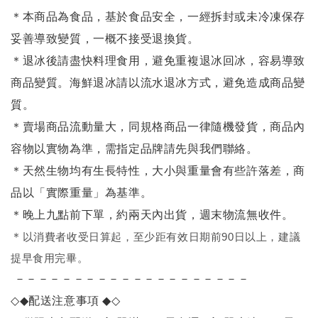
＊本商品為食品，基於食品安全，一經拆封或未冷凍保存
妥善導致變質，一概不接受退換貨。
＊退冰後請盡快料理食用，避免重複退冰回冰，容易導致
商品變質。海鮮退冰請以
流水退冰
方式，避免造成商品變
質。
＊賣場商品流動量大，同規格商品一律隨機發貨，商品內
容物以實物為準，需指定品牌請先與我們聯絡。
＊天然生物均有生長特性，大小與重量會有些許落差，商
品以「實際重量」為基準。
＊晚上九點前下單，約兩天內出貨，週末物流無收件。
＊
以消費者收受日算起，至少距有效日期前90日以上，建議
提早食用完畢。
－－－－－－－－－－－－－－－－－－－－
◇◆
配送注意事項
◆◇