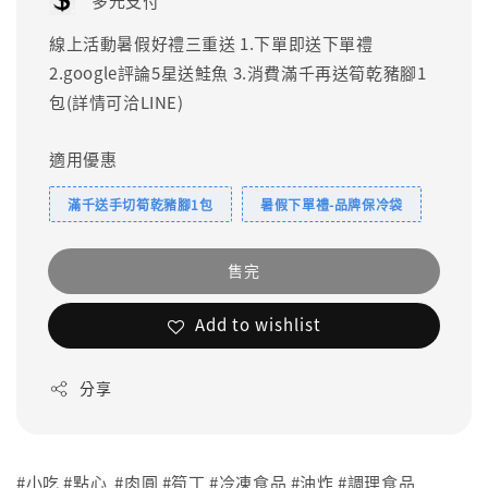
多元支付
線上活動暑假好禮三重送 1.下單即送下單禮
2.google評論5星送鮭魚 3.消費滿千再送筍乾豬腳1
包(詳情可洽LINE)
適用優惠
滿千送手切筍乾豬腳1包
暑假下單禮-品牌保冷袋
售完
Add to wishlist
分享
#小吃 #點心 #肉圓 #筍丁 #冷凍食品 #油炸 #調理食品