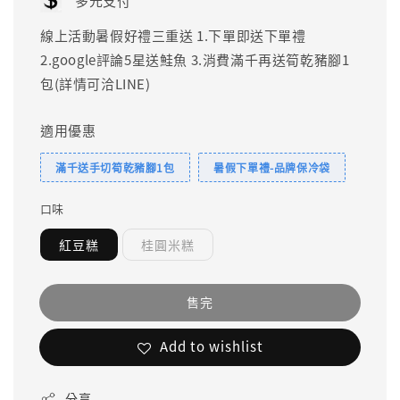
多元支付
線上活動暑假好禮三重送 1.下單即送下單禮
2.google評論5星送鮭魚 3.消費滿千再送筍乾豬腳1
包(詳情可洽LINE)
適用優惠
滿千送手切筍乾豬腳1包
暑假下單禮-品牌保冷袋
口味
紅豆糕
桂圓米糕
售完
Add to wishlist
分享