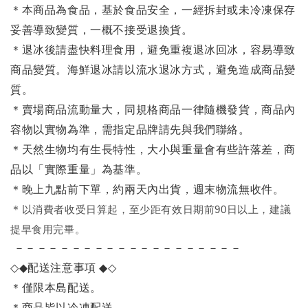
＊本商品為食品，基於食品安全，一經拆封或未冷凍保存
妥善導致變質，一概不接受退換貨。
＊退冰後請盡快料理食用，避免重複退冰回冰，容易導致
商品變質。海鮮退冰請以
流水退冰
方式，避免造成商品變
質。
＊賣場商品流動量大，同規格商品一律隨機發貨，商品內
容物以實物為準，需指定品牌請先與我們聯絡。
＊天然生物均有生長特性，大小與重量會有些許落差，商
品以「實際重量」為基準。
＊晚上九點前下單，約兩天內出貨，週末物流無收件。
＊
以消費者收受日算起，至少距有效日期前90日以上，建議
提早食用完畢。
－－－－－－－－－－－－－－－－－－－－
◇◆
配送注意事項
◆◇
＊僅限本島配送
。
＊商品皆以冷凍配送。