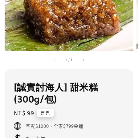
1
/
4
[誠實討海人] 甜米糕
(300g/包)
Regular
NT$ 99
售完
price
宅配$1000、全家$799免運