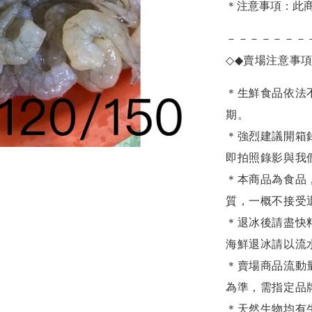
＊注意事項：此
－－－－－－－
◇◆
賣場注意事
＊生鮮食品依法
期。
＊強烈建議開箱
即拍照錄影與我
＊本商品為食品
質，一概不接受
＊退冰後請盡快
海鮮退冰請以
流
＊賣場商品流動
為準，需指定品
＊天然生物均有