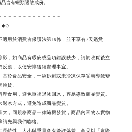
商品含有蝦類過敏成份。
－－－－－－－－－－－－－
項
◆◇
不適用於消費者保護法第19條，並不享有7天鑑賞
錄影，如商品有瑕疵或品項錯誤缺少，請於收貨後立
們反應，以便安排後續處理事宜。
，基於食品安全，一經拆封或未冷凍保存妥善導致變
退換貨。
料理食用，避免重複退冰回冰，容易導致商品變質。
水退冰
方式，避免造成商品變質。
量大，同規格商品一律隨機發貨，商品內容物以實物
牌請先與我們聯絡。
生長特性，大小與重量會有些許落差，商品以「實際