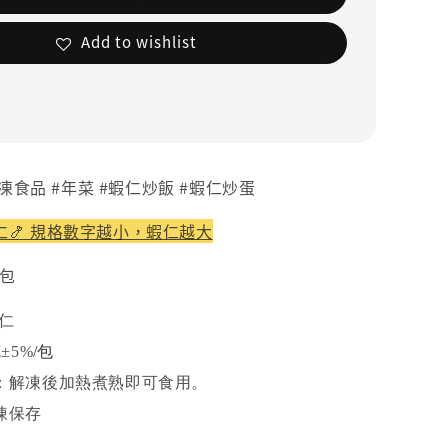
Add to wishlist
冷凍食品 #年菜 #蝦仁炒飯 #蝦仁炒蛋
🍤 規格數字越小，蝦仁越大
包
蝦仁
±5%
/包
：解凍後加熱煮熟即可食用。
凍保存