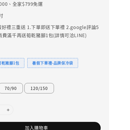
000、全家$799免運
付
禮三重送 1.下單即送下單禮 2.google評論5
.消費滿千再送筍乾豬腳1包(詳情可洽LINE)
筍乾豬腳1包
暑假下單禮-品牌保冷袋
70/90
120/150
加入購物車