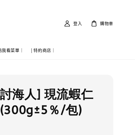
登入
購物車
 點我看菜單｜
| 特約商店｜
實討海人] 現流蝦仁
(300g±5％/包)