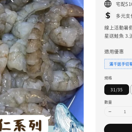
宅配$1
多元支
線上活動暑假好
星送鮭魚 3
適用優惠
滿千送手切
規格
31/35
數量