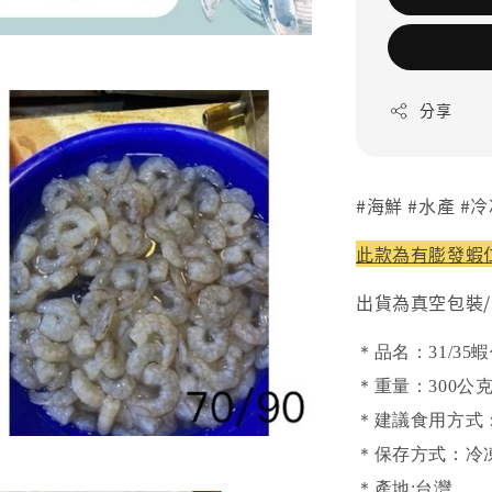
分享
#海鮮 #水產 #
此款為有膨發蝦仁
出貨為真空包裝/
＊品名：31/35
＊重量：300公克
＊建議食用方式
＊保存方式：冷
＊產地:台灣