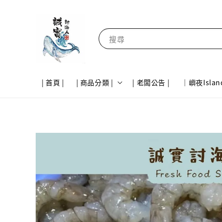
搜尋
| 首頁 |
| 商品分類 |
| 老闆公告 |
｜嶼夜Islan