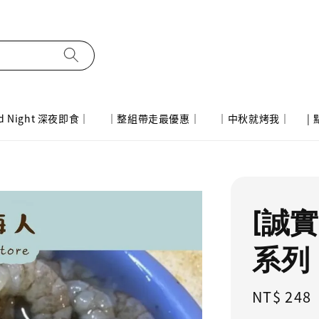
d Night 深夜即食｜
｜整組帶走最優惠｜
｜中秋就烤我｜
|
[誠
系列 
Regular
NT$ 248
price