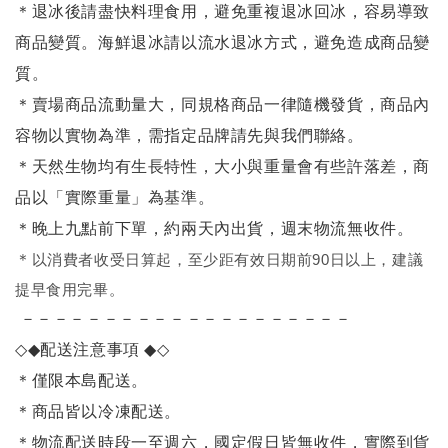
＊退冰後請盡快料理食用，避免重複退冰回冰，容易導致
商品變質。海鮮退冰請以
流水退冰
方式，避免造成商品變
質。
＊賣場商品流動量大，同規格商品一律隨機發貨，商品內
容物以實物為準，需指定品牌請先與我們聯絡。
＊天然生物均有生長特性，大小與重量會有些許落差，商
品以「實際重量」為基準。
＊晚上九點前下單，約兩天內出貨，週末物流無收件。
＊
以消費者收受日算起，至少距有效日期前90日以上，建議
提早食用完畢。
－－－－－－－－－－－－－－－－－－－－
◇◆
配送注意事項
◆◇
＊僅限本島配送
。
＊商品皆以冷凍配送。
＊物流配送時段一至週六，國定假日皆無收件，實際到貨