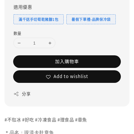
適用優惠
滿千送手切筍乾豬腳1包
暑假下單禮-品牌保冷袋
數量
加入購物車
Add to wishlist
分享
#不包冰 #好吃 #冷凍食品 #理食品 #章魚
＊品名：現流去肚章魚