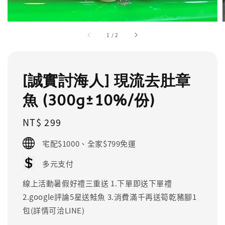
1
/
2
[誠實討海人] 現流去肚章
魚 (300g±10%/份)
Regular
NT$ 299
price
宅配$1000、全家$799免運
多元支付
線上活動暑假好禮三重送 1.下單即送下單禮
2.google評論5星送鮭魚 3.消費滿千再送筍乾豬腳1
包(詳情可洽LINE)