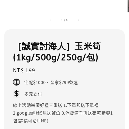
1
/
6
［誠實討海人］玉米筍
(1kg/500g/250g/包)
Regular
NT$ 199
price
宅配$1000、全家$799免運
多元支付
線上活動暑假好禮三重送 1.下單即送下單禮
2.google評論5星送鮭魚 3.消費滿千再送筍乾豬腳1
包(詳情可洽LINE)