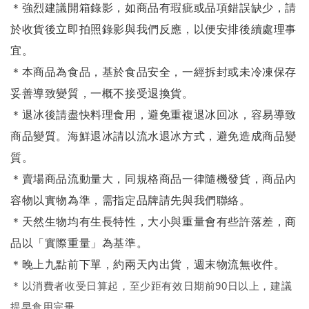
＊強烈建議開箱錄影，如商品有瑕疵或品項錯誤缺少，請
於收貨後立即拍照錄影與我們反應，以便安排後續處理事
宜。
＊本商品為食品，基於食品安全，一經拆封或未冷凍保存
妥善導致變質，一概不接受退換貨。
＊退冰後請盡快料理食用，避免重複退冰回冰，容易導致
商品變質。海鮮退冰請以
流水退冰
方式，避免造成商品變
質。
＊賣場商品流動量大，同規格商品一律隨機發貨，商品內
容物以實物為準，需指定品牌請先與我們聯絡。
＊天然生物均有生長特性，大小與重量會有些許落差，商
品以「實際重量」為基準。
＊晚上九點前下單，約兩天內出貨，週末物流無收件。
＊
以消費者收受日算起，至少距有效日期前90日以上，建議
提早食用完畢。