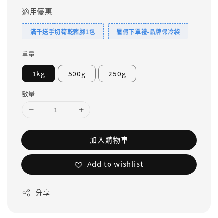
適用優惠
滿千送手切筍乾豬腳1包
暑假下單禮-品牌保冷袋
重量
1kg
500g
250g
數量
加入購物車
Add to wishlist
分享