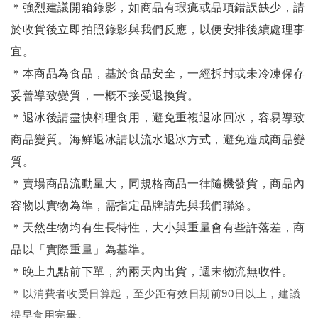
＊強烈建議開箱錄影，如商品有瑕疵或品項錯誤缺少，請
於收貨後立即拍照錄影與我們反應，以便安排後續處理事
宜。
＊本商品為食品，基於食品安全，一經拆封或未冷凍保存
妥善導致變質，一概不接受退換貨。
＊退冰後請盡快料理食用，避免重複退冰回冰，容易導致
商品變質。海鮮退冰請以
流水退冰
方式，避免造成商品變
質。
＊賣場商品流動量大，同規格商品一律隨機發貨，商品內
容物以實物為準，需指定品牌請先與我們聯絡。
＊天然生物均有生長特性，大小與重量會有些許落差，商
品以「實際重量」為基準。
＊晚上九點前下單，約兩天內出貨，週末物流無收件。
＊
以消費者收受日算起，至少距有效日期前90日以上，建議
提早食用完畢。