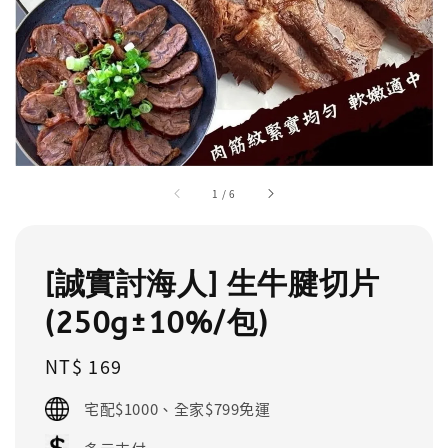
1
/
6
[誠實討海人] 生牛腱切片
(250g±10%/包)
Regular
NT$ 169
price
宅配$1000、全家$799免運