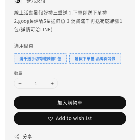
多元支付
線上活動暑假好禮三重送 1.下單即送下單禮
2.google評論5星送鮭魚 3.消費滿千再送筍乾豬腳1
包(詳情可洽LINE)
適用優惠
滿千送手切筍乾豬腳1包
暑假下單禮-品牌保冷袋
數量
加入購物車
Add to wishlist
分享