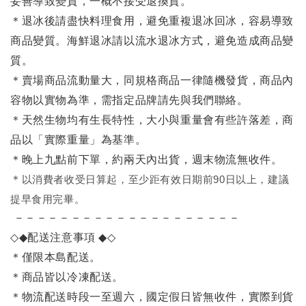
妥善導致變質，一概不接受退換貨。
＊退冰後請盡快料理食用，避免重複退冰回冰，容易導致
商品變質。海鮮退冰請以
流水退冰
方式，避免造成商品變
質。
＊賣場商品流動量大，同規格商品一律隨機發貨，商品內
容物以實物為準，需指定品牌請先與我們聯絡。
＊天然生物均有生長特性，大小與重量會有些許落差，商
品以「實際重量」為基準。
＊晚上九點前下單，約兩天內出貨，週末物流無收件。
＊
以消費者收受日算起，至少距有效日期前90日以上，建議
提早食用完畢。
－－－－－－－－－－－－－－－－－－－－
◇◆
配送注意事項
◆◇
＊僅限本島配送
。
＊商品皆以冷凍配送。
＊物流配送時段一至週六，國定假日皆無收件，實際到貨