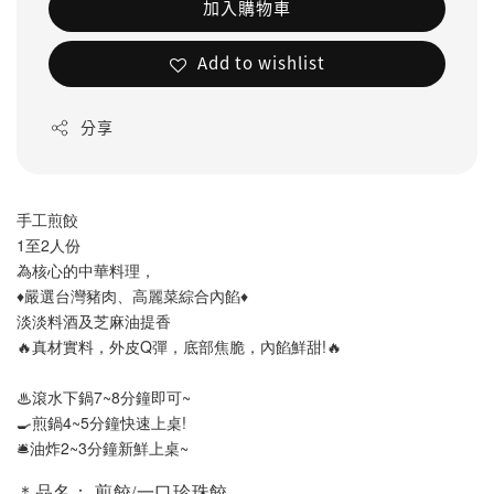
加入購物車
Add to wishlist
分享
手工煎餃
1至2人份
為核心的中華料理，
♦️嚴選台灣豬肉、高麗菜綜合內餡♦️
淡淡料酒及芝麻油提香
🔥真材實料，外皮Q彈，底部焦脆，內餡鮮甜!🔥
♨️滾水下鍋7~8分鐘即可~
🍳煎鍋4~5分鐘快速上桌!
🛎️油炸2~3分鐘新鮮上桌~
＊品名： 煎餃/一口珍珠餃