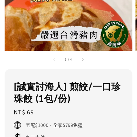
1
/
4
[誠實討海人] 煎餃/一口珍
珠餃 (1包/份)
Regular
NT$ 69
price
宅配$1000、全家$799免運