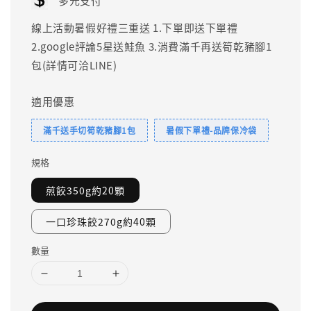
多元支付
線上活動暑假好禮三重送 1.下單即送下單禮
2.google評論5星送鮭魚 3.消費滿千再送筍乾豬腳1
包(詳情可洽LINE)
適用優惠
滿千送手切筍乾豬腳1包
暑假下單禮-品牌保冷袋
規格
煎餃350g約20顆
一口珍珠餃270g約40顆
數量