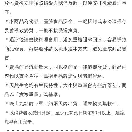
於收貨後立即拍照錄影與我們反應，以便安排後續處理事
宜。
＊本商品為食品，基於食品安全，一經拆封或未冷凍保存
妥善導致變質，一概不接受退換貨。
＊退冰後請盡快料理食用，避免重複退冰回冰，容易導致
商品變質。海鮮退冰請以
流水退冰
方式，避免造成商品變
質。
＊賣場商品流動量大，同規格商品一律隨機發貨，商品內
容物以實物為準，需指定品牌請先與我們聯絡。
＊天然生物均有生長特性，大小與重量會有些許落差，商
品以「實際重量」為基準。
＊晚上九點前下單，約兩天內出貨，週末物流無收件。
＊
以消費者收受日算起，至少距有效日期前90日以上，建議
提早食用完畢。
－－－－－－－－－－－－－－－－－－－－