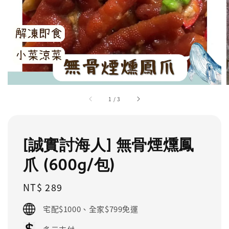
1
/
3
[誠實討海人] 無骨煙燻鳳
爪 (600g/包)
Regular
NT$ 289
price
宅配$1000、全家$799免運