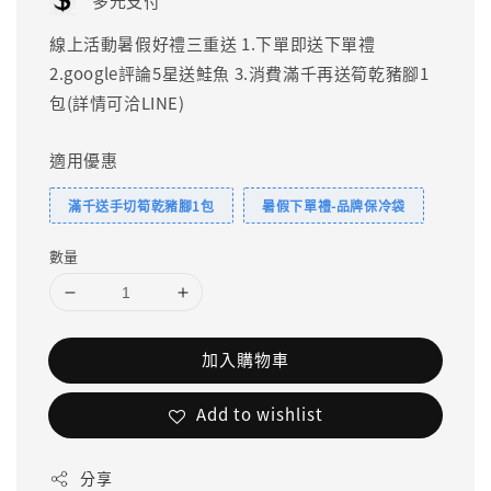
多元支付
線上活動暑假好禮三重送 1.下單即送下單禮
2.google評論5星送鮭魚 3.消費滿千再送筍乾豬腳1
包(詳情可洽LINE)
適用優惠
滿千送手切筍乾豬腳1包
暑假下單禮-品牌保冷袋
數量
加入購物車
Add to wishlist
分享