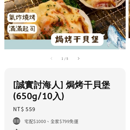
1
/
5
[誠實討海人] 焗烤干貝堡
(650g/10入)
Regular
NT$ 559
price
宅配$1000、全家$799免運