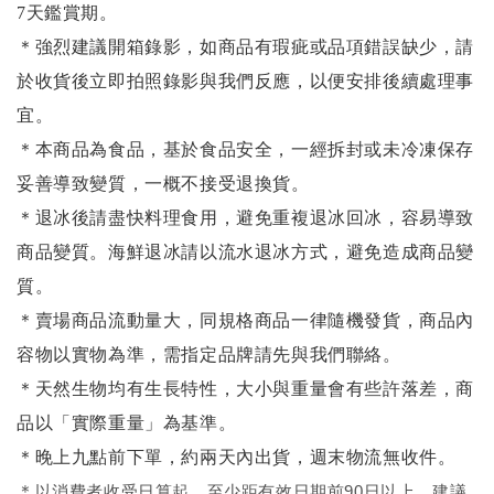
7天鑑賞期。
＊強烈建議開箱錄影，如商品有瑕疵或品項錯誤缺少，請
於收貨後立即拍照錄影與我們反應，以便安排後續處理事
宜。
＊本商品為食品，基於食品安全，一經拆封或未冷凍保存
妥善導致變質，一概不接受退換貨。
＊退冰後請盡快料理食用，避免重複退冰回冰，容易導致
商品變質。海鮮退冰請以
流水退冰
方式，避免造成商品變
質。
＊賣場商品流動量大，同規格商品一律隨機發貨，商品內
容物以實物為準，需指定品牌請先與我們聯絡。
＊天然生物均有生長特性，大小與重量會有些許落差，商
品以「實際重量」為基準。
＊晚上九點前下單，約兩天內出貨，週末物流無收件。
＊
以消費者收受日算起，至少距有效日期前90日以上，建議