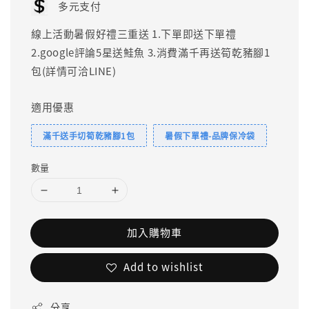
多元支付
線上活動暑假好禮三重送 1.下單即送下單禮
2.google評論5星送鮭魚 3.消費滿千再送筍乾豬腳1
包(詳情可洽LINE)
適用優惠
滿千送手切筍乾豬腳1包
暑假下單禮-品牌保冷袋
數量
加入購物車
Add to wishlist
分享