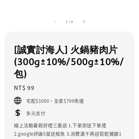
1
/
4
[誠實討海人] 火鍋豬肉片
(300g±10%/500g±10%/
包)
Regular
NT$ 99
price
宅配$1000、全家$799免運
多元支付
線上活動暑假好禮三重送 1.下單即送下單禮
2.google評論5星送鮭魚 3.消費滿千再送筍乾豬腳1