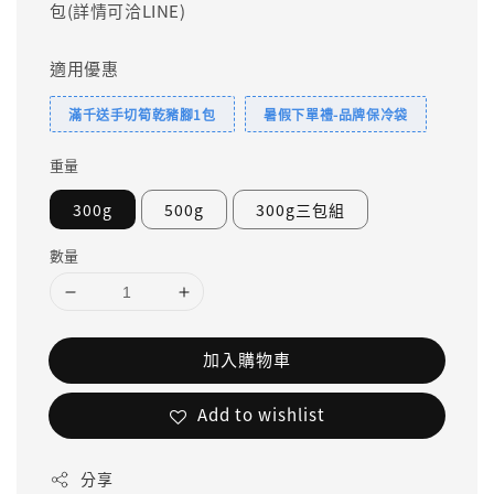
包(詳情可洽LINE)
適用優惠
滿千送手切筍乾豬腳1包
暑假下單禮-品牌保冷袋
重量
300g
500g
300g三包組
數量
加入購物車
Add to wishlist
分享