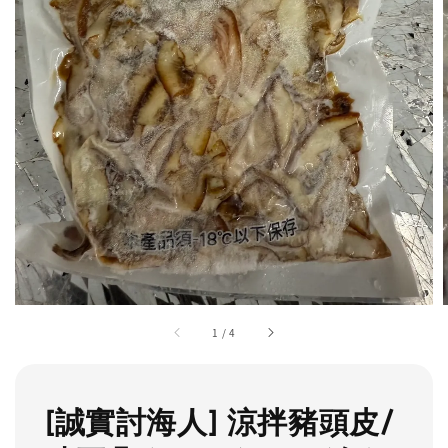
1
/
4
[誠實討海人] 涼拌豬頭皮/