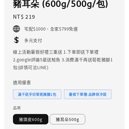
豬耳朵 (600g/500g/包)
Regular
NT$ 219
price
宅配$1000、全家$799免運
多元支付
線上活動暑假好禮三重送 1.下單即送下單禮
2.google評論5星送鮭魚 3.消費滿千再送筍乾豬腳1
包(詳情可洽LINE)
適用優惠
滿千送手切筍乾豬腳1包
暑假下單禮-品牌保冷袋
品項
豬頭皮600g
豬耳朵500g