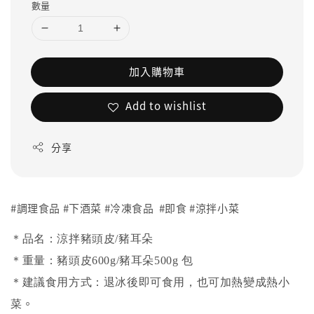
數量
加入購物車
Add to wishlist
分享
#調理食品 #下酒菜 #冷凍食品 #即食 #涼拌小菜
＊品名：涼拌豬頭皮/豬耳朵
＊重量：
豬頭皮
600g/
豬耳朵500g
包
＊建議食用方式：退冰後即可食用，也可加熱變成熱小
。
菜