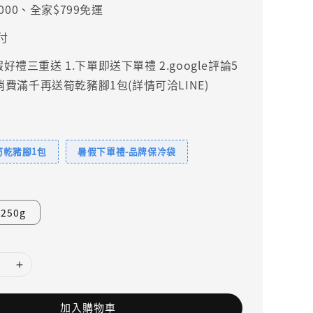
000、全家$799免運
付
禮三重送 1.下單即送下單禮 2.google評論5
.消費滿千再送筍乾豬腳1包(詳情可洽LINE)
筍乾豬腳1包
暑假下單禮-品牌保冷袋
250g
加入購物車