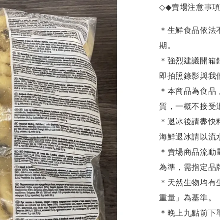
◇◆
賣場注意事
＊生鮮食品依法
期。
＊強烈建議開箱
即拍照錄影與我
＊本商品為食品
質，一概不接受
＊退冰後請盡快
海鮮退冰請以
流
＊賣場商品流動
為準，需指定品
＊天然生物均有
重量」為基準。
＊晚上九點前下