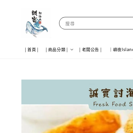
搜尋
| 首頁 |
| 商品分類 |
| 老闆公告 |
｜嶼夜Islan