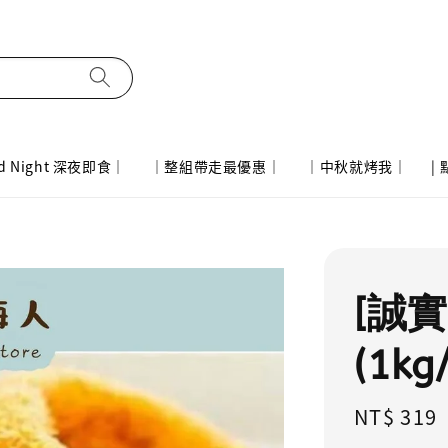
d Night 深夜即食｜
｜整組帶走最優惠｜
｜中秋就烤我｜
|
[誠
(1kg
Regular
NT$ 319
price