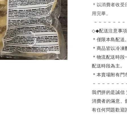
＊
以消費者收受
用完畢。
－－－－－－－
◇◆
配送注意事
＊僅限本島配送
＊商品皆以冷凍
＊物流配送時段
配送時段為主。
＊本賣場附有門
－－－－－－－
我們拼的是誠信 
消費者的滿意、
有任何問題歡迎