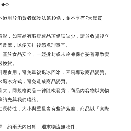
項
◆◇
不適用於消費者保護法第19條，並不享有7天鑑賞
錄影，如商品有瑕疵或品項錯誤缺少，請於收貨後立
們反應，以便安排後續處理事宜。
，基於食品安全，一經拆封或未冷凍保存妥善導致變
退換貨。
料理食用，避免重複退冰回冰，容易導致商品變質。
水退冰
方式，避免造成商品變質。
量大，同規格商品一律隨機發貨，商品內容物以實物
牌請先與我們聯絡。
生長特性，大小與重量會有些許落差，商品以「實際
單，約兩天內出貨，週末物流無收件。