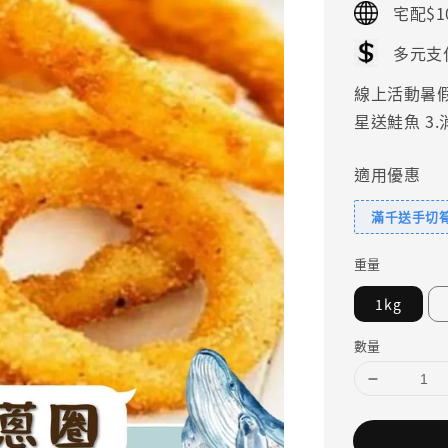
宅配$1
多元支
線上活動暑假好
星送鮭魚 3
適用優惠
滿千送手切
重量
1kg
數量