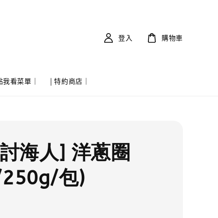
登入
購物車
 點我看菜單｜
| 特約商店｜
實討海人] 洋蔥圈
/250g/包)