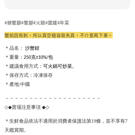
#螃蟹腳#蟹腳#火鍋#圍爐#年菜
蟹前因有刺，所以真空極容易失真，不介意再下單。
＊品名：
沙蟹鉗
＊重量：
250克±10%/包
可火鍋可炒菜。
＊建議食用方式：
＊保存方式：冷凍保存
＊產地:中國
－－－－－－－－－－－－－－－－－－－－
◇◆
賣場注意事項
◆◇
＊生鮮食品依法不適用於消費者保護法第19條，並不享有7
天鑑賞期。