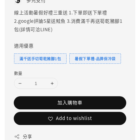
多元支付
線上活動暑假好禮三重送 1.下單即送下單禮
2.google評論5星送鮭魚 3.消費滿千再送筍乾豬腳1
包(詳情可洽LINE)
適用優惠
滿千送手切筍乾豬腳1包
暑假下單禮-品牌保冷袋
數量
加入購物車
Add to wishlist
分享