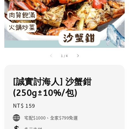
1
/
4
[誠實討海人] 沙蟹鉗
(250g±10%/包)
Regular
NT$ 159
price
宅配$1000、全家$799免運