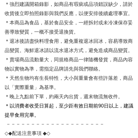
＊強烈建議開箱錄影，如商品有瑕疵或品項錯誤缺少，請於
收貨後立即拍照錄影與我們反應，以便安排後續處理事宜。
＊本商品為食品，基於食品安全，一經拆封或未冷凍保存妥
善導致變質，一概不接受退換貨。
＊退冰後請盡快料理食用，避免重複退冰回冰，容易導致商
品變質。海鮮退冰請以流水退冰方式，避免造成商品變質。
＊賣場商品流動量大，同規格商品一律隨機發貨，商品內容
物以實物為準，需指定品牌請先與我們聯絡。
＊天然生物均有生長特性，大小與重量會有些許落差，商品
以「實際重量」為基準。
＊晚上九點前下單，約兩天內出貨，週末物流無收件。
＊
以消費者收受日算起，至少距有效日期前90日以上，建議
提早食用完畢。
－－－－－－－－－－－－－－－－－－－－
◇◆
配送注意事項
◆◇