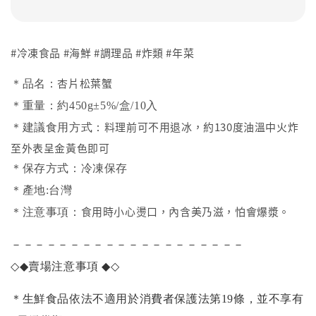
#冷凍食品 #海鮮 #調理品 #炸類 #年菜
杏片松葉蟹
＊品名：
＊重量：約450g±5%/盒/10入
料理前可不用退冰，約130度油溫中火炸
＊建議食用方式：
至外表呈金黃色即可
＊保存方式：冷凍保存
＊產地:台灣
食用時小心燙口，內含美乃滋，怕會爆漿。
＊注意事項：
－－－－－－－－－－－－－－－－－－－－
◇◆
賣場注意事項
◆◇
＊生鮮食品依法不適用於消費者保護法第19條，並不享有