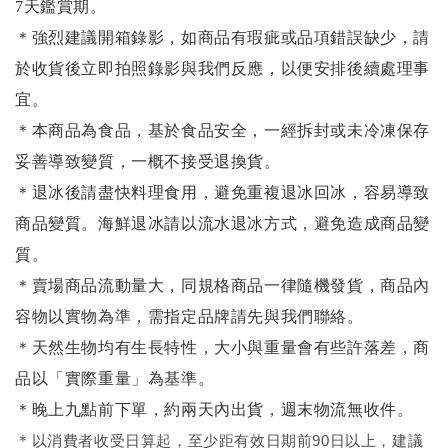
7天鑑賞期。
＊強烈建議開箱錄影，如商品有瑕疵或品項錯誤缺少，請
於收貨後立即拍照錄影與我們反應，以便安排後續處理事
宜。
＊本商品為食品，基於食品安全，一經拆封或未冷凍保存
妥善導致變質，一概不接受退換貨。
＊退冰後請盡快料理食用，避免重複退冰回冰，容易導致
商品變質。海鮮退冰請以
流水退冰
方式，避免造成商品變
質。
＊賣場商品流動量大，同規格商品一律隨機發貨，商品內
容物以實物為準，需指定品牌請先與我們聯絡。
＊天然生物均有生長特性，大小與重量會有些許落差，商
品以「實際重量」為基準。
＊晚上九點前下單，約兩天內出貨，週末物流無收件。
＊
以消費者收受日算起，至少距有效日期前90日以上，建議