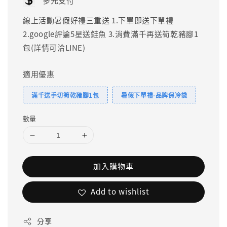
多元支付
線上活動暑假好禮三重送 1.下單即送下單禮
2.google評論5星送鮭魚 3.消費滿千再送筍乾豬腳1
包(詳情可洽LINE)
適用優惠
滿千送手切筍乾豬腳1包
暑假下單禮-品牌保冷袋
數量
加入購物車
Add to wishlist
分享