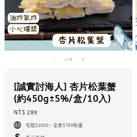
1
/
8
[誠實討海人] 杏片松葉蟹
(約450g±5%/盒/10入)
Regular
NT$ 289
price
宅配$1000、全家$799免運