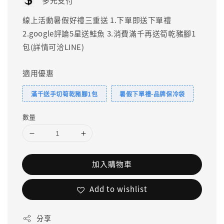
多元支付
線上活動暑假好禮三重送 1.下單即送下單禮
2.google評論5星送鮭魚 3.消費滿千再送筍乾豬腳1
包(詳情可洽LINE)
適用優惠
滿千送手切筍乾豬腳1包
暑假下單禮-品牌保冷袋
數量
加入購物車
Add to wishlist
分享