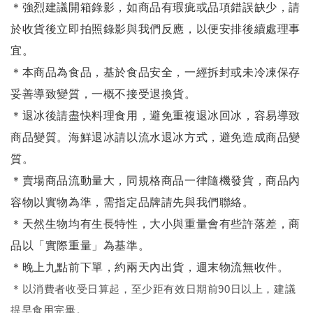
＊強烈建議開箱錄影，如商品有瑕疵或品項錯誤缺少，請
於收貨後立即拍照錄影與我們反應，以便安排後續處理事
宜。
＊本商品為食品，基於食品安全，一經拆封或未冷凍保存
妥善導致變質，一概不接受退換貨。
＊退冰後請盡快料理食用，避免重複退冰回冰，容易導致
商品變質。海鮮退冰請以
流水退冰
方式，避免造成商品變
質。
＊賣場商品流動量大，同規格商品一律隨機發貨，商品內
容物以實物為準，需指定品牌請先與我們聯絡。
＊天然生物均有生長特性，大小與重量會有些許落差，商
品以「實際重量」為基準。
＊晚上九點前下單，約兩天內出貨，週末物流無收件。
＊
以消費者收受日算起，至少距有效日期前90日以上，建議
提早食用完畢。