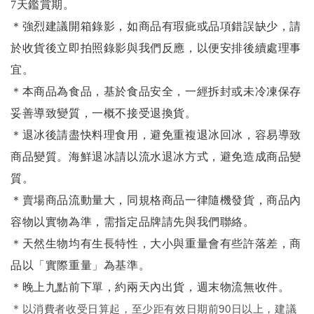
7天鑑賞期。
＊強烈建議開箱錄影，如商品有瑕疵或品項錯誤缺少，請
於收貨後立即拍照錄影與我們反應，以便安排後續處理事
宜。
＊本商品為食品，基於食品安全，一經拆封或未冷凍保存
妥善導致變質，一概不接受退換貨。
＊退冰後請盡快料理食用，避免重複退冰回冰，容易導致
商品變質。海鮮退冰請以
流水退冰
方式，避免造成商品變
質。
＊賣場商品流動量大，同規格商品一律隨機發貨，商品內
容物以實物為準，需指定品牌請先與我們聯絡。
＊天然生物均有生長特性，大小與重量會有些許落差，商
品以「實際重量」為基準。
＊晚上九點前下單，約兩天內出貨，週末物流無收件。
＊
以消費者收受日算起，至少距有效日期前90日以上，建議