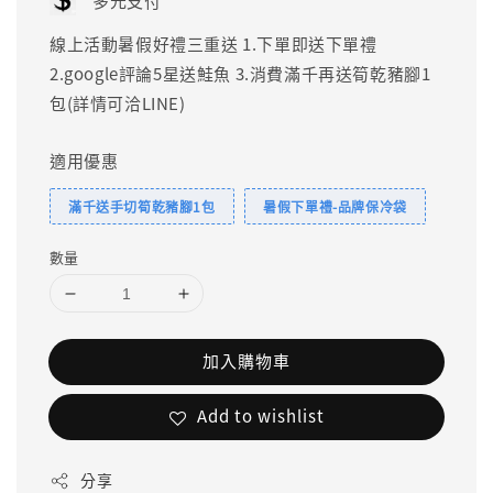
多元支付
線上活動暑假好禮三重送 1.下單即送下單禮
2.google評論5星送鮭魚 3.消費滿千再送筍乾豬腳1
包(詳情可洽LINE)
適用優惠
滿千送手切筍乾豬腳1包
暑假下單禮-品牌保冷袋
數量
加入購物車
Add to wishlist
分享