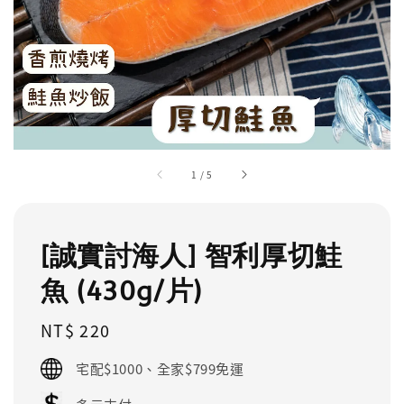
1
/
5
[誠實討海人] 智利厚切鮭
魚 (430g/片)
Regular
NT$ 220
price
宅配$1000、全家$799免運