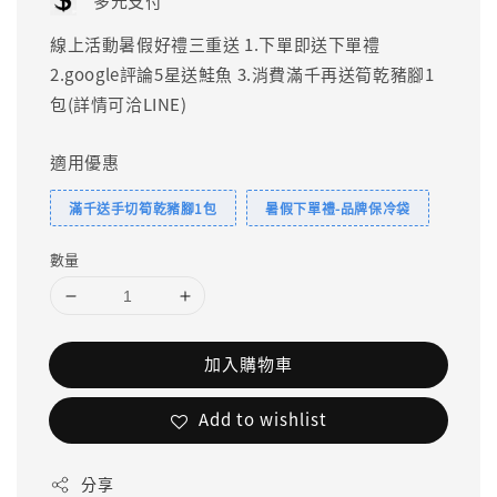
多元支付
線上活動暑假好禮三重送 1.下單即送下單禮
2.google評論5星送鮭魚 3.消費滿千再送筍乾豬腳1
包(詳情可洽LINE)
適用優惠
滿千送手切筍乾豬腳1包
暑假下單禮-品牌保冷袋
數量
加入購物車
Add to wishlist
分享