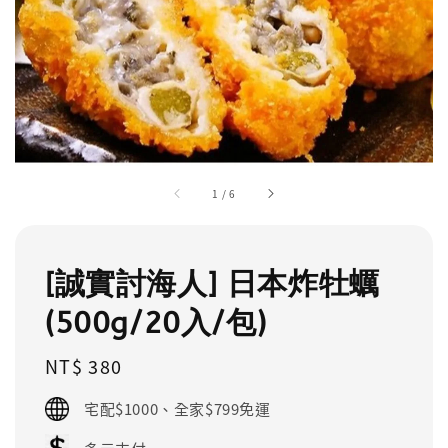
1
/
6
[誠實討海人] 日本炸牡蠣
(500g/20入/包)
Regular
NT$ 380
price
宅配$1000、全家$799免運