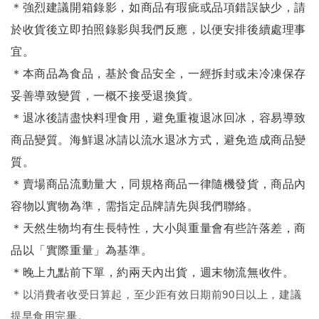
＊強烈建議開箱錄影，如商品有瑕疵或品項錯誤缺少，請
於收貨後立即拍照錄影與我們反應，以便安排後續處理事
宜。
＊本商品為食品，基於食品安全，一經拆封或未冷凍保存
妥善導致變質，一概不接受退換貨。
＊退冰後請盡快料理食用，避免重複退冰回冰，容易導致
商品變質。海鮮退冰請以
流水退冰
方式，避免造成商品變
質。
＊賣場商品流動量大，同規格商品一律隨機發貨，商品內
容物以實物為準，需指定品牌請先與我們聯絡。
＊天然生物均有生長特性，大小與重量會有些許落差，商
品以「實際重量」為基準。
＊晚上九點前下單，約兩天內出貨，週末物流無收件。
＊
以消費者收受日算起，至少距有效日期前90日以上，建議
提早食用完畢。