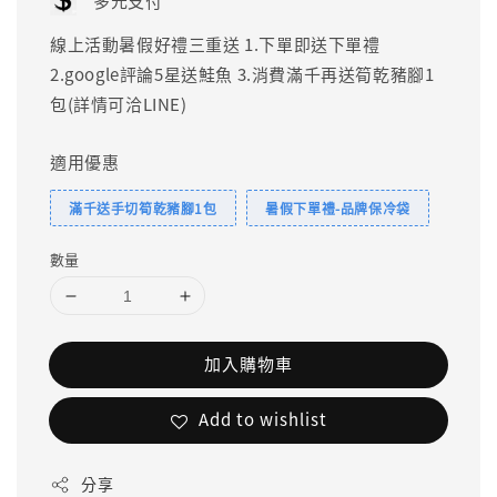
多元支付
線上活動暑假好禮三重送 1.下單即送下單禮
2.google評論5星送鮭魚 3.消費滿千再送筍乾豬腳1
包(詳情可洽LINE)
適用優惠
滿千送手切筍乾豬腳1包
暑假下單禮-品牌保冷袋
數量
加入購物車
Add to wishlist
分享