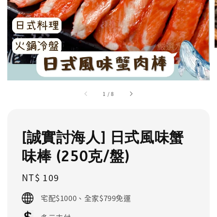
1
/
8
[誠實討海人] 日式風味蟹
味棒 (250克/盤)
Regular
NT$ 109
price
宅配$1000、全家$799免運