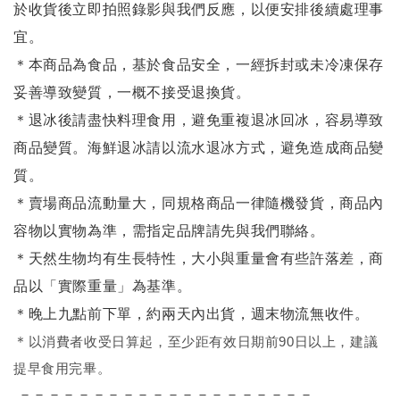
於收貨後立即拍照錄影與我們反應，以便安排後續處理事
宜。
＊本商品為食品，基於食品安全，一經拆封或未冷凍保存
妥善導致變質，一概不接受退換貨。
＊退冰後請盡快料理食用，避免重複退冰回冰，容易導致
商品變質。海鮮退冰請以
流水退冰
方式，避免造成商品變
質。
＊賣場商品流動量大，同規格商品一律隨機發貨，商品內
容物以實物為準，需指定品牌請先與我們聯絡。
＊天然生物均有生長特性，大小與重量會有些許落差，商
品以「實際重量」為基準。
＊晚上九點前下單，約兩天內出貨，週末物流無收件。
＊
以消費者收受日算起，至少距有效日期前90日以上，建議
提早食用完畢。
－－－－－－－－－－－－－－－－－－－－