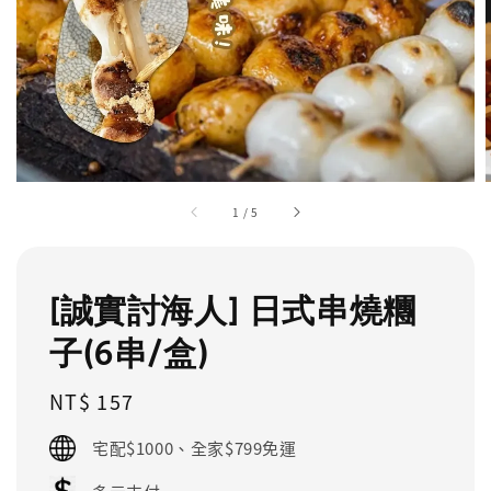
1
/
5
[誠實討海人] 日式串燒糰
子(6串/盒)
Regular
NT$ 157
price
宅配$1000、全家$799免運