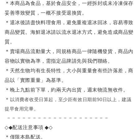
＊本商品為食品，基於食品安全，一經拆封或未冷凍保存
妥善導致變質，一概不接受退換貨。
＊退冰後請盡快料理食用，避免重複退冰回冰，容易導致
商品變質。海鮮退冰請以
流水退冰
方式，避免造成商品變
質。
＊賣場商品流動量大，同規格商品一律隨機發貨，商品內
容物以實物為準，需指定品牌請先與我們聯絡。
＊天然生物均有生長特性，大小與重量會有些許落差，商
品以「實際重量」為基準。
＊晚上九點前下單，約兩天內出貨，週末物流無收件。
＊
以消費者收受日算起，至少距有效日期前90日以上，建議
提早食用完畢。
－－－－－－－－－－－－－－－－－－－－
◇◆
配送注意事項
◆◇
＊僅限本島配送
。