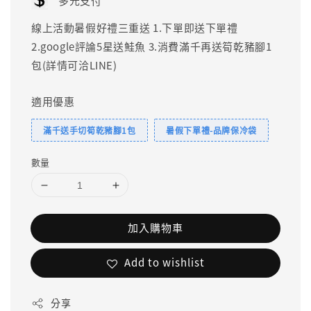
多元支付
線上活動暑假好禮三重送 1.下單即送下單禮
2.google評論5星送鮭魚 3.消費滿千再送筍乾豬腳1
包(詳情可洽LINE)
適用優惠
滿千送手切筍乾豬腳1包
暑假下單禮-品牌保冷袋
數量
加入購物車
Add to wishlist
分享