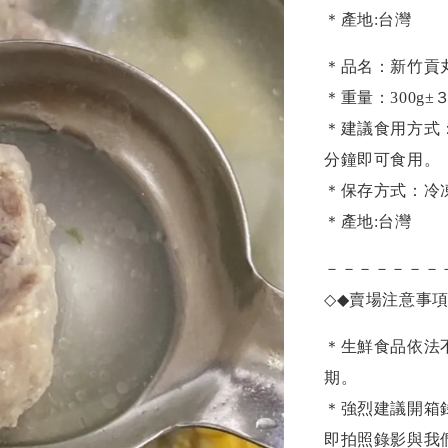
＊產地:台灣
＊品名：新竹貢丸
＊重量：300g
±
＊建議食用方式
分鐘即可食用。
＊保存方式：冷
＊產地:台灣
－－－－－－－
◇◆
賣場注意事
＊生鮮食品依法
期。
＊強烈建議開箱
即拍照錄影與我