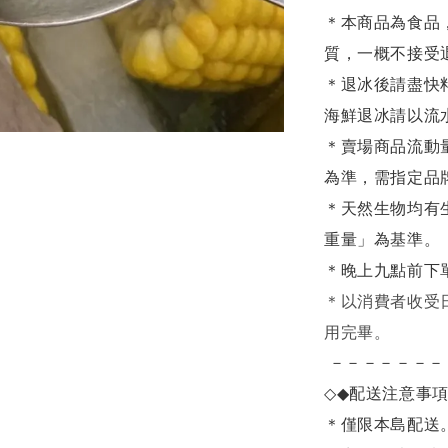
＊本商品為食品
質，一概不接受
＊退冰後請盡快
海鮮退冰請以
流
＊賣場商品流動
為準，需指定品
＊天然生物均有
重量」為基準。
＊晚上九點前下
＊
以消費者收受
用完畢。
－－－－－－－
◇◆
配送注意事
＊僅限本島配送