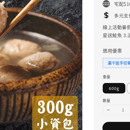
宅配$1
多元支
線上活動暑假好
星送鮭魚 3
適用優惠
滿千送手切
重量
600g
數量