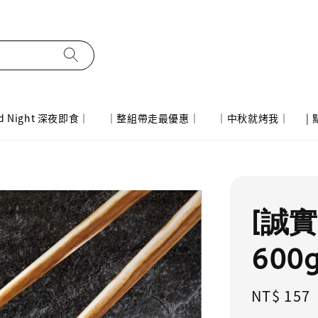
d Night 深夜即食｜
｜整組帶走最優惠｜
｜中秋就烤我｜
|
[誠實
600
Regular
NT$ 157
price