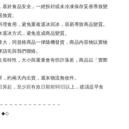
，基於食品安全，一經拆封或未冷凍保存妥善導致變
退換貨。
料理食用，避免重複退冰回冰，容易導致商品變質。
水退冰
方式，避免造成商品變質。
量大，同規格商品一律隨機發貨，商品內容物以實物
牌請先與我們聯絡。
生長特性，大小與重量會有些許落差，商品以「實際
單，約兩天內出貨，週末物流無收件。
日算起，至少距有效日期前90日以上，建議提早食
－－－－－－－－－－－－－
項
◆◇
。