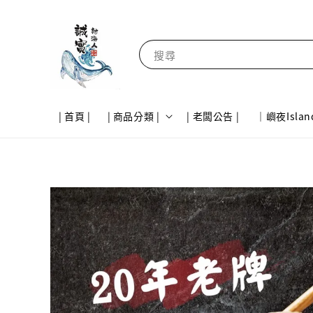
搜尋
| 首頁 |
| 商品分類 |
| 老闆公告 |
｜嶼夜Islan