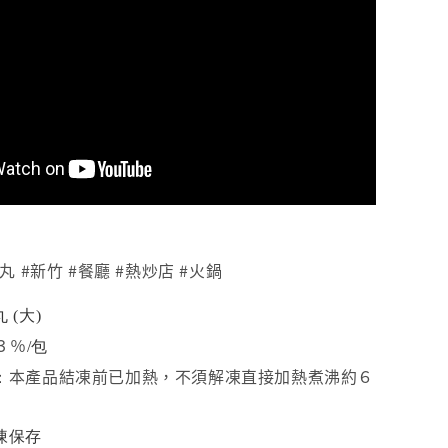
丸 #新竹 #餐廳 #熱炒店 #火鍋
 (大)
３％
/包
本產品結凍前已加熱，不須解凍直接加熱煮沸約６
：
凍保存