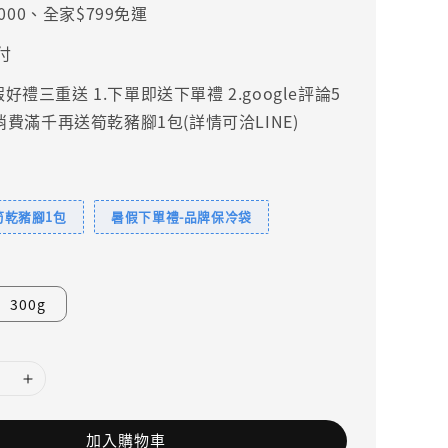
000、全家$799免運
付
禮三重送 1.下單即送下單禮 2.google評論5
.消費滿千再送筍乾豬腳1包(詳情可洽LINE)
筍乾豬腳1包
暑假下單禮-品牌保冷袋
300g
加入購物車