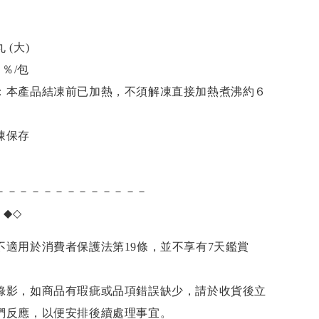
 (大)
３％
/包
：
本產品結凍前已加熱，不須解凍直接加熱煮沸約６
凍保存
－－－－－－－－－－－－－
項
◆◇
不適用於消費者保護法第19條，並不享有7天鑑賞
錄影，如商品有瑕疵或品項錯誤缺少，請於收貨後立
們反應，以便安排後續處理事宜。