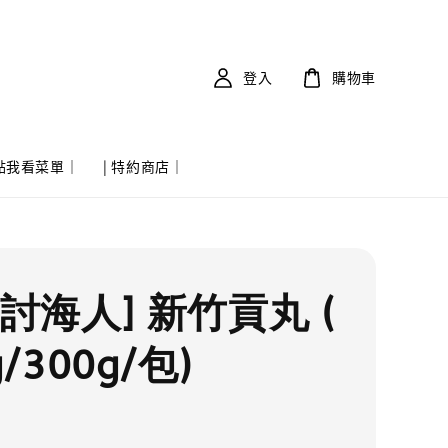
登入
購物車
 點我看菜單｜
| 特約商店｜
討海人] 新竹貢丸 (
g/300g/包)