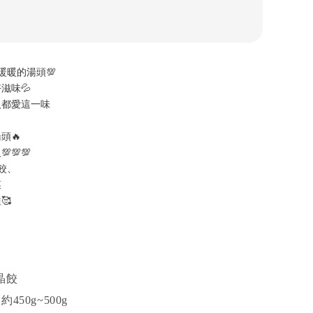
暖暖的湯頭💯
滋味💦
人都愛這一味
頭🔥
💯💯
餃、
菜
🥰
晶餃
450g~500g