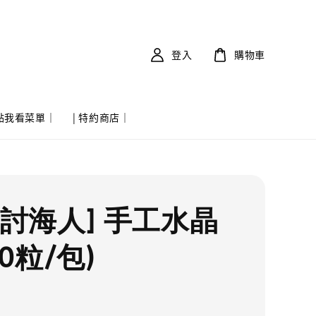
登入
購物車
 點我看菜單｜
| 特約商店｜
實討海人] 手工水晶
20粒/包)