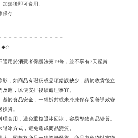
：加熱後即可食用。
凍保存
－－－－－－－－－－－－－
項
◆◇
不適用於消費者保護法第19條，並不享有7天鑑賞
錄影，如商品有瑕疵或品項錯誤缺少，請於收貨後立
們反應，以便安排後續處理事宜。
，基於食品安全，一經拆封或未冷凍保存妥善導致變
退換貨。
料理食用，避免重複退冰回冰，容易導致商品變質。
水退冰
方式，避免造成商品變質。
量大，同規格商品一律隨機發貨，商品內容物以實物