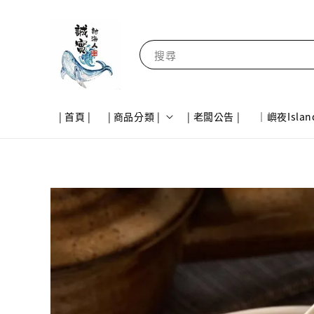
搜尋
| 首頁 |
| 商品分類 |
| 老闆公告 |
｜嶼夜Islan