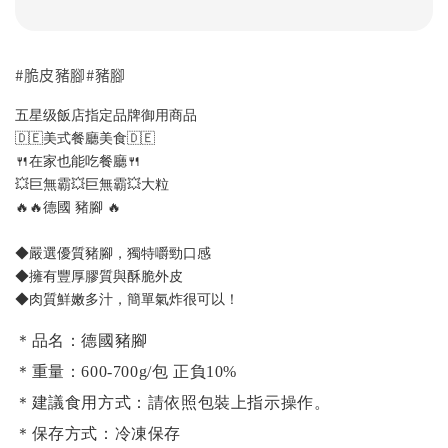
#脆皮豬腳#豬腳
五星级飯店指定品牌御用商品
🇩🇪美式餐廳美食🇩🇪
🍴在家也能吃餐廳🍴
💥巨無霸💥巨無霸💥大粒
🔥🔥德國 豬腳 🔥
◆嚴選優質豬腳，獨特嚼勁口感
◆擁有豐厚膠質與酥脆外皮
◆肉質鮮嫩多汁，簡單氣炸很可以！
＊品名：德國豬腳
＊重量：600-700g/包 正負10%
＊建議食用方式：請依照包裝上指示操作。
＊保存方式：冷凍保存