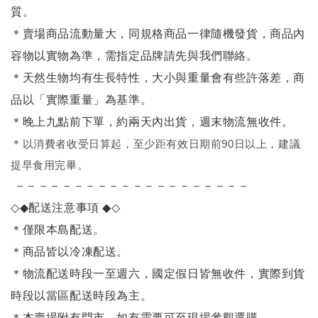
質。
＊賣場商品流動量大，同規格商品一律隨機發貨，商品內
容物以實物為準，需指定品牌請先與我們聯絡。
＊天然生物均有生長特性，大小與重量會有些許落差，商
品以「實際重量」為基準。
＊晚上九點前下單，約兩天內出貨，週末物流無收件。
＊
以消費者收受日算起，至少距有效日期前90日以上，建議
提早食用完畢。
－－－－－－－－－－－－－－－－－－－－
◇◆
配送注意事項
◆◇
＊僅限本島配送
。
＊商品皆以冷凍配送。
＊物流配送時段一至週六，國定假日皆無收件，實際到貨
時段以當區配送時段為主。
＊本賣場附有門市，如有需要可至現場參觀選購。