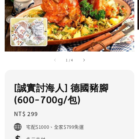
1
/
4
[誠實討海人] 德國豬腳
(600-700g/包)
Regular
NT$ 299
price
宅配$1000、全家$799免運