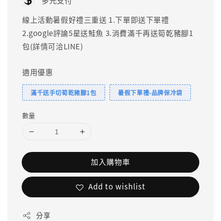
多元支付
線上活動暑假好禮三重送 1.下單即送下單禮
2.google評論5星送鮭魚 3.消費滿千再送筍乾豬腳1
包(詳情可洽LINE)
適用優惠
滿千送手切筍乾豬腳1包
暑假下單禮-品牌保冷袋
數量
加入購物車
Add to wishlist
分享