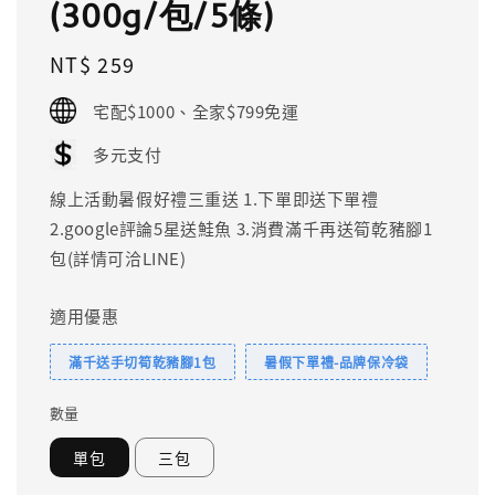
(300g/包/5條)
Regular
NT$ 259
price
宅配$1000、全家$799免運
多元支付
線上活動暑假好禮三重送 1.下單即送下單禮
2.google評論5星送鮭魚 3.消費滿千再送筍乾豬腳1
包(詳情可洽LINE)
適用優惠
滿千送手切筍乾豬腳1包
暑假下單禮-品牌保冷袋
數量
單包
三包