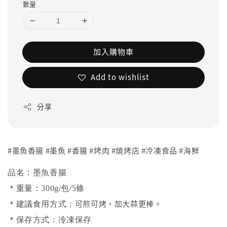
數量
加入購物車
Add to wishlist
分享
#墨魚香腸 #墨魚 #香腸 #烤肉 #燒烤店 #冷凍食品 #海鮮
品名：墨魚香腸
＊重量：300g/包/5條
可煎可烤，加大蒜更棒。
＊建議食用方式：
＊保存方式：冷凍保存