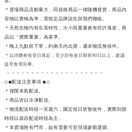
質。
＊賣場商品流動量大，同規格商品一律隨機發貨，商品內
容物以實物為準，需指定品牌請先與我們聯絡。
＊天然生物均有生長特性，大小與重量會有些許落差，商
品以「實際重量」為基準。
＊晚上九點前下單，約兩天內出貨，週末物流無收件。
＊
以消費者收受日算起，至少距有效日期前90日以上，建議
提早食用完畢。
－－－－－－－－－－－－－－－－－－－－
◇◆
配送注意事項
◆◇
＊僅限本島配送
。
＊商品皆以冷凍配送。
＊物流配送時段一至週六，國定假日皆無收件，實際到貨
時段以當區配送時段為主。
＊本賣場附有門市，如有需要可至現場參觀選購。