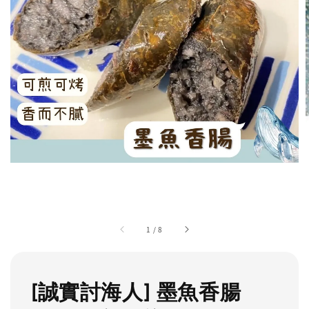
1
/
8
[誠實討海人] 墨魚香腸