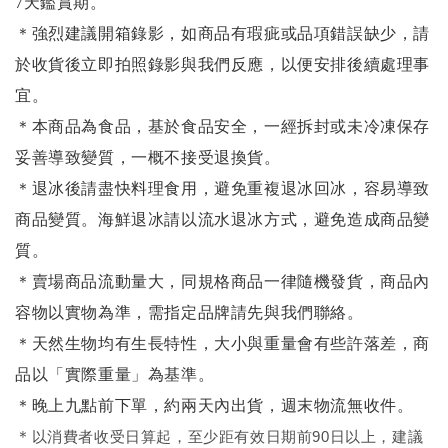
7天鑑賞期。
＊強烈建議開箱錄影，如商品有瑕疵或品項錯誤缺少，請
於收貨後立即拍照錄影與我們反應，以便安排後續處理事
宜。
＊本商品為食品，基於食品安全，一經拆封或未冷凍保存
妥善導致變質，一概不接受退換貨。
＊退冰後請盡快料理食用，避免重複退冰回冰，容易導致
商品變質。海鮮退冰請以
流水退冰
方式，避免造成商品變
質。
＊賣場商品流動量大，同規格商品一律隨機發貨，商品內
容物以實物為準，需指定品牌請先與我們聯絡。
＊天然生物均有生長特性，大小與重量會有些許落差，商
品以「實際重量」為基準。
＊晚上九點前下單，約兩天內出貨，週末物流無收件。
＊
以消費者收受日算起，至少距有效日期前90日以上，建議