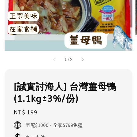
1
/
5
[誠實討海人] 台灣薑母鴨
(1.1kg±3%/份)
Regular
NT$ 199
price
宅配$1000、全家$799免運