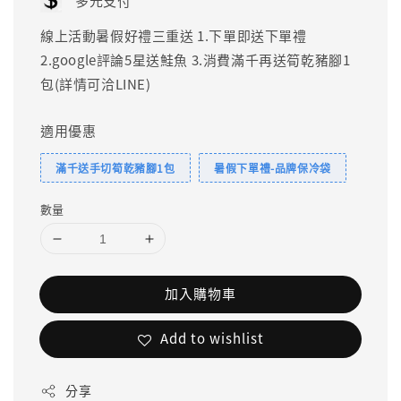
多元支付
線上活動暑假好禮三重送 1.下單即送下單禮
2.google評論5星送鮭魚 3.消費滿千再送筍乾豬腳1
包(詳情可洽LINE)
適用優惠
滿千送手切筍乾豬腳1包
暑假下單禮-品牌保冷袋
數量
加入購物車
Add to wishlist
分享