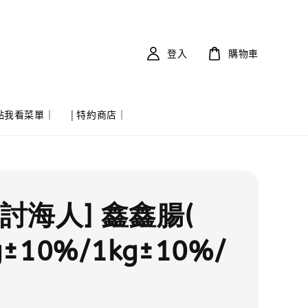
登入
購物車
 點我看菜單｜
| 特約商店｜
討海人] 鑫鑫腸(
g±10%/1kg±10%/