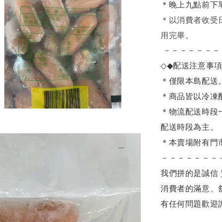
＊晚上九點前下
＊
以消費者收受
用完畢。
－－－－－－－
◇◆
配送注意事
＊僅限本島配送
＊商品皆以冷凍
＊物流配送時段
配送時段為主。
＊本賣場附有門
－－－－－－－
我們拼的是誠信 
消費者的滿意、
有任何問題歡迎