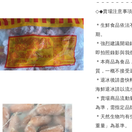
－－－－－－－
◇◆
賣場注意事
＊生鮮食品依法
期。
＊強烈建議開箱
即拍照錄影與我
＊本商品為食品
質，一概不接受
＊退冰後請盡快
海鮮退冰請以
流
＊賣場商品流動
為準，需指定品
＊天然生物均有
重量」為基準。