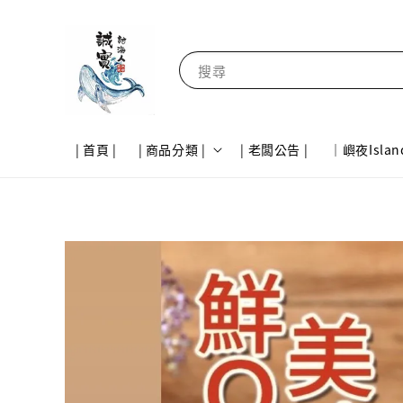
搜尋
| 首頁 |
| 商品分類 |
| 老闆公告 |
｜嶼夜Islan