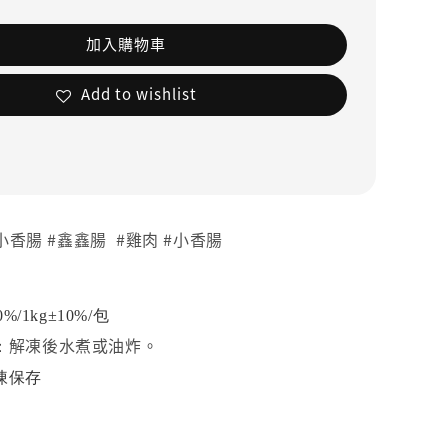
加入購物車
Add to wishlist
#小香腸 #鑫鑫腸 #雞肉 #小香腸
0%/
1kg±10%/包
解凍後水煮或油炸。
：
凍保存