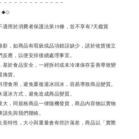
－－－－－－－－－－－－－
項
◆◇
不適用於消費者保護法第19條，並不享有7天鑑賞
錄影，如商品有瑕疵或品項錯誤缺少，請於收貨後立
們反應，以便安排後續處理事宜。
，基於食品安全，一經拆封或未冷凍保存妥善導致變
退換貨。
料理食用，避免重複退冰回冰，容易導致商品變質。
水退冰
方式，避免造成商品變質。
量大，同規格商品一律隨機發貨，商品內容物以實物
牌請先與我們聯絡。
生長特性，大小與重量會有些許落差，商品以「實際