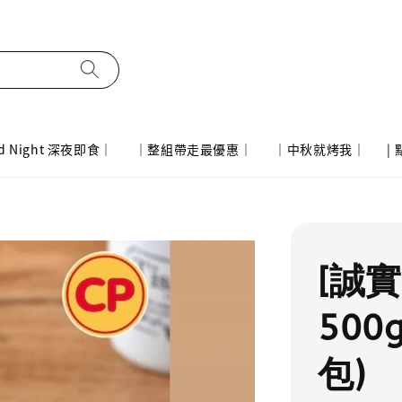
d Night 深夜即食｜
｜整組帶走最優惠｜
｜中秋就烤我｜
|
[誠實
500
包)