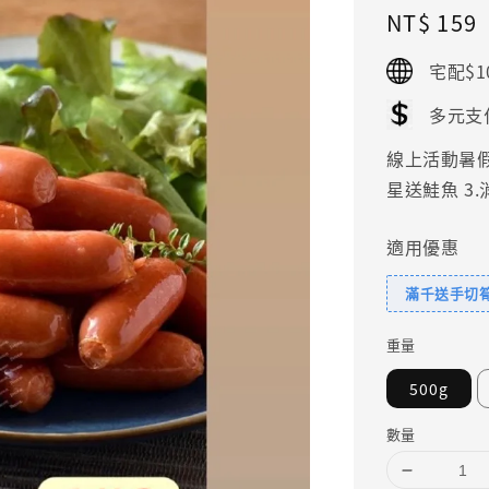
Regular
NT$ 159
price
宅配$1
多元支
線上活動暑假好
星送鮭魚 3
適用優惠
滿千送手切
重量
500g
數量