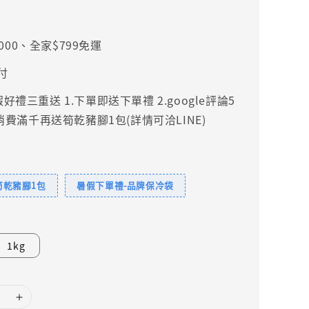
000、全家$799免運
付
禮三重送 1.下單即送下單禮 2.google評論5
.消費滿千再送筍乾豬腳1包(詳情可洽LINE)
筍乾豬腳1包
暑假下單禮-品牌保冷袋
1kg