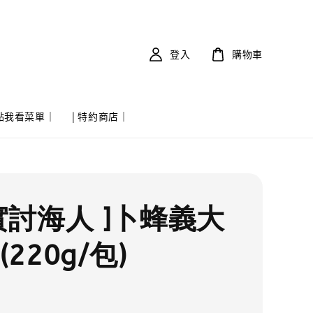
登入
購物車
 點我看菜單｜
| 特約商店｜
誠實討海人 ]卜蜂義大
(220g/包)