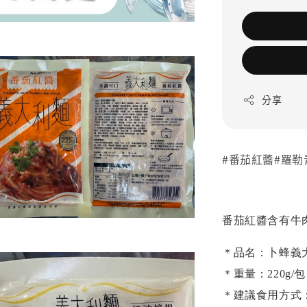
分享
#番茄紅醬#羅勒
番茄紅醬含有牛
＊品名：卜蜂義
＊重量：220g/包
＊建議食用方式