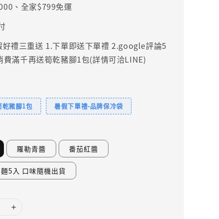
000、全家$799免運
付
禮三重送 1.下單即送下單禮 2.google評論5
.消費滿千再送筍乾豬腳1包(詳情可洽LINE)
筍乾豬腳1包
暑假下單禮-品牌保冷袋
羅勒青醬
番茄紅醬
麵5入 口味隨機出貨