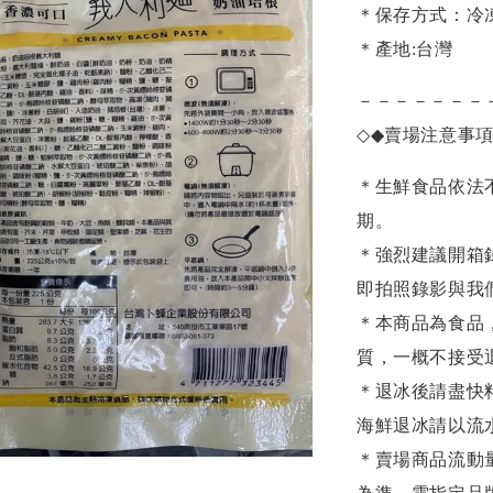
＊保存方式：冷
＊產地:台灣
－－－－－－－
◇◆
賣場注意事
＊生鮮食品依法
期。
＊強烈建議開箱
即拍照錄影與我
＊本商品為食品
質，一概不接受
＊退冰後請盡快
海鮮退冰請以
流
＊賣場商品流動