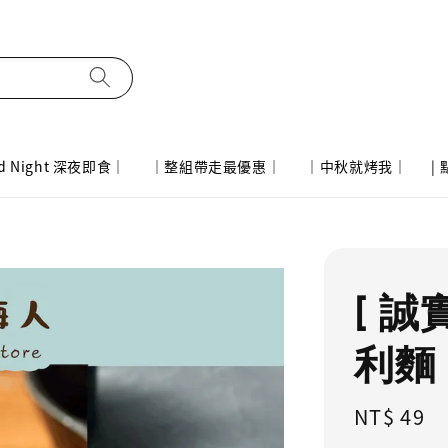
d Night 深夜即食｜
｜整組帶走最優惠｜
｜中秋就烤我｜
|
[ 
利麵 
Regular
NT$ 49
price