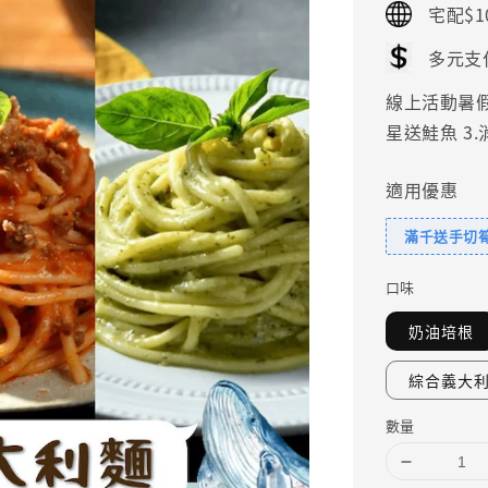
宅配$1
多元支
線上活動暑假好
星送鮭魚 3
適用優惠
滿千送手切
口味
奶油培根
綜合義大利
數量