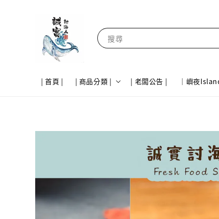
搜尋
| 首頁 |
| 商品分類 |
| 老闆公告 |
｜嶼夜Islan