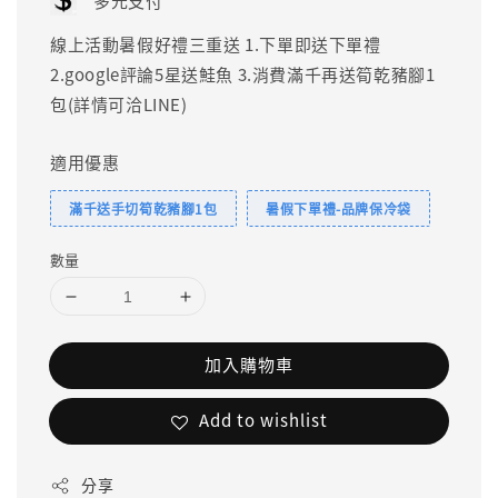
多元支付
線上活動暑假好禮三重送 1.下單即送下單禮
2.google評論5星送鮭魚 3.消費滿千再送筍乾豬腳1
包(詳情可洽LINE)
適用優惠
滿千送手切筍乾豬腳1包
暑假下單禮-品牌保冷袋
數量
加入購物車
Add to wishlist
分享