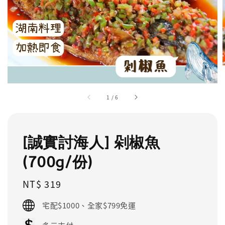
1
/
6
[誠實討海人] 剁椒魚
(700g/份)
Regular
NT$ 319
price
宅配$1000、全家$799免運