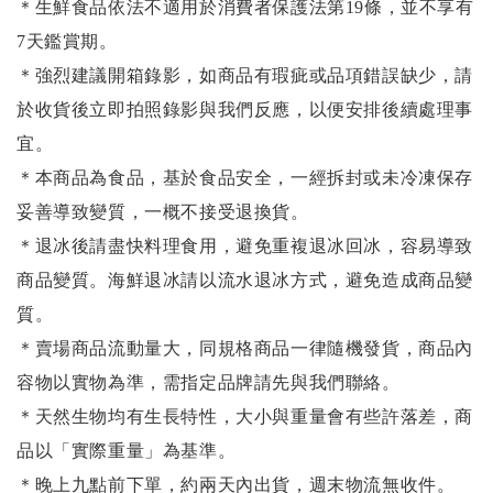
＊生鮮食品依法不適用於消費者保護法第19條，並不享有
7天鑑賞期。
＊強烈建議開箱錄影，如商品有瑕疵或品項錯誤缺少，請
於收貨後立即拍照錄影與我們反應，以便安排後續處理事
宜。
＊本商品為食品，基於食品安全，一經拆封或未冷凍保存
妥善導致變質，一概不接受退換貨。
＊退冰後請盡快料理食用，避免重複退冰回冰，容易導致
商品變質。海鮮退冰請以
流水退冰
方式，避免造成商品變
質。
＊賣場商品流動量大，同規格商品一律隨機發貨，商品內
容物以實物為準，需指定品牌請先與我們聯絡。
＊天然生物均有生長特性，大小與重量會有些許落差，商
品以「實際重量」為基準。
＊晚上九點前下單，約兩天內出貨，週末物流無收件。