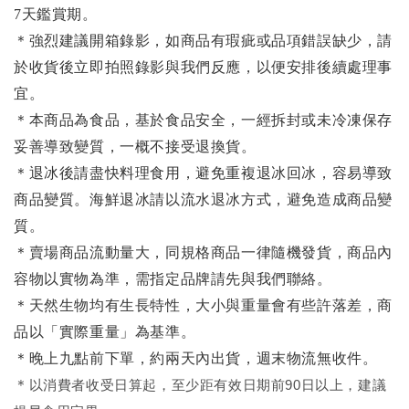
7天鑑賞期。
＊強烈建議開箱錄影，如商品有瑕疵或品項錯誤缺少，請
於收貨後立即拍照錄影與我們反應，以便安排後續處理事
宜。
＊本商品為食品，基於食品安全，一經拆封或未冷凍保存
妥善導致變質，一概不接受退換貨。
＊退冰後請盡快料理食用，避免重複退冰回冰，容易導致
商品變質。海鮮退冰請以
流水退冰
方式，避免造成商品變
質。
＊賣場商品流動量大，同規格商品一律隨機發貨，商品內
容物以實物為準，需指定品牌請先與我們聯絡。
＊天然生物均有生長特性，大小與重量會有些許落差，商
品以「實際重量」為基準。
＊晚上九點前下單，約兩天內出貨，週末物流無收件。
＊
以消費者收受日算起，至少距有效日期前90日以上，建議