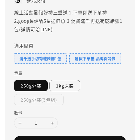
多元支付
線上活動暑假好禮三重送 1.下單即送下單禮
2.google評論5星送鮭魚 3.消費滿千再送筍乾豬腳1
包(詳情可洽LINE)
適用優惠
滿千送手切筍乾豬腳1包
暑假下單禮-品牌保冷袋
重量
250g分裝
1kg原裝
250g分裝(3包組)
數量