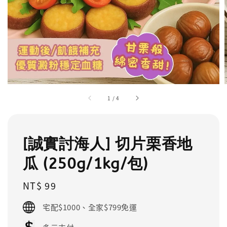
1
/
4
[誠實討海人] 切片栗香地
瓜 (250g/1kg/包)
Regular
NT$ 99
price
宅配$1000、全家$799免運