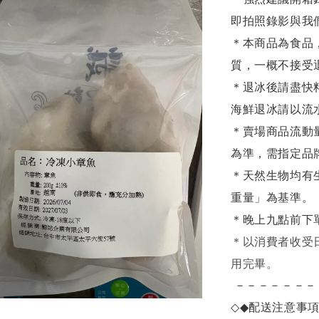
即拍照錄影與我
＊本商品為食品
質，一概不接受
＊退冰後請盡快
海鮮退冰請以
流
＊賣場商品流動
為準，需指定品
＊天然生物均有
重量」為基準。
＊晚上九點前下
＊
以消費者收受
用完畢。
－－－－－－－
◇◆
配送注意事