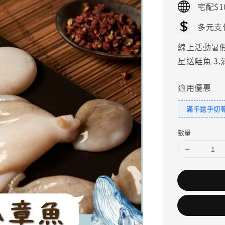
宅配$1
多元支
線上活動暑假好
星送鮭魚 3
適用優惠
滿千送手切
數量