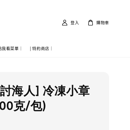
登入
購物車
 點我看菜單｜
| 特約商店｜
實討海人] 冷凍小章
200克/包)