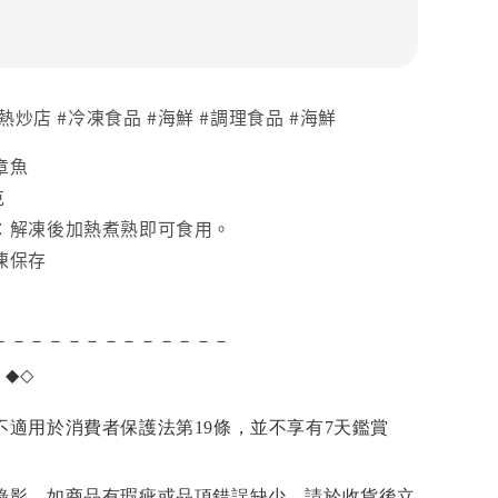
#熱炒店 #冷凍食品 #海鮮 #調理食品 #海鮮
章魚
克
：解凍後加熱煮熟即可食用。
凍保存
－－－－－－－－－－－－－
項
◆◇
不適用於消費者保護法第19條，並不享有7天鑑賞
錄影，如商品有瑕疵或品項錯誤缺少，請於收貨後立