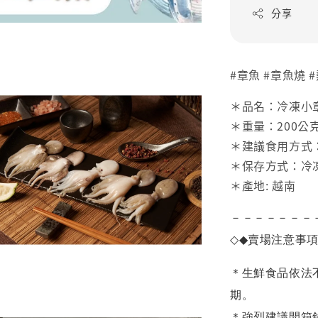
分享
#章魚 #章魚燒 
＊品名：冷凍小
＊重量：200公
＊建議食用方式
＊保存方式：冷
＊產地: 越南
－－－－－－－
◇◆
賣場注意事
＊生鮮食品依法
期。
＊強烈建議開箱