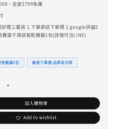
000、全家$799免運
付
禮三重送 1.下單即送下單禮 2.google評論5
.消費滿千再送筍乾豬腳1包(詳情可洽LINE)
筍乾豬腳1包
暑假下單禮-品牌保冷袋
加入購物車
Add to wishlist