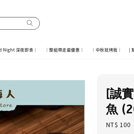
d Night 深夜即食｜
｜整組帶走最優惠｜
｜中秋就烤我｜
|
[誠
魚 (
Regular
NT$ 100
price