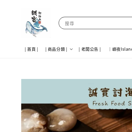
搜尋
| 首頁 |
| 商品分類 |
| 老闆公告 |
｜嶼夜Islan