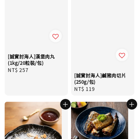
[誠實討海人]漢堡肉丸
(1kg/20粒裝/包)
Regular
NT$ 257
[誠實討海人]鹹豬肉切片
price
(250g/包)
Regular
NT$ 119
price