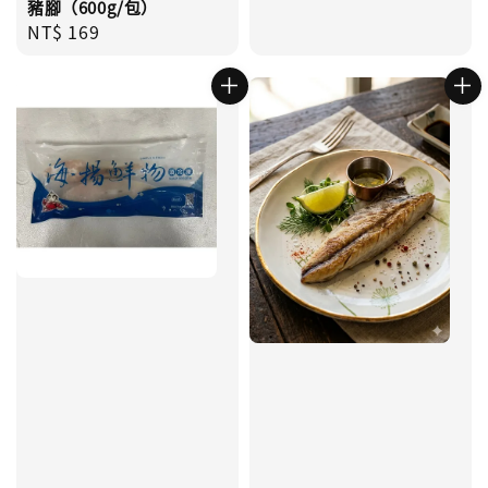
豬腳（600g/包）
Regular
NT$ 169
price