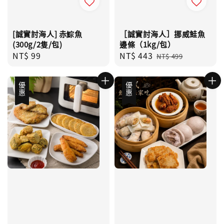
[誠實討海人] 赤鯮魚
［誠實討海人］挪威鮭魚
(300g/2隻/包)
邊條（1kg/包）
Regular
NT$ 99
Sale
NT$ 443
Regular
NT$ 499
price
price
price
優惠
優惠