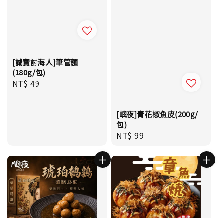
[誠實討海人]筆管麵
(180g/包)
Regular
NT$ 49
price
[嶼夜]青花椒魚皮(200g/
包)
Regular
NT$ 99
price