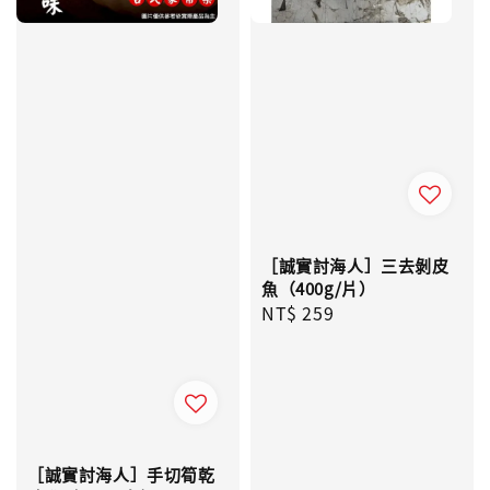
［誠實討海人］三去剝皮
魚（400g/片）
Regular
NT$ 259
price
［誠實討海人］手切筍乾