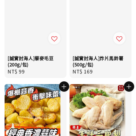
[誠實討海人]藜麥毛豆
[誠實討海人]炸片馬鈴薯
(200g/包)
(500g/包)
Regular
NT$ 99
Regular
NT$ 169
price
price