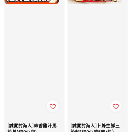
[誠實討海人]蒜香雞汁馬
[誠實討海人]卜蜂生鮮三
鈴薯(600g/包)
節翅(500g/約5支/包）