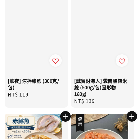
[嶼夜] 涼拌雞胗 (300克/
[誠實討海人] 雲南酸辣米
包)
線 (500g/包(固形物
Regular
NT$ 119
180g)
Regular
NT$ 139
price
price
優惠