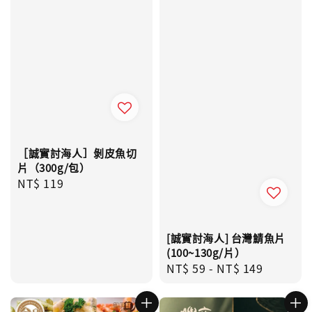
［誠實討海人］剝皮魚切
片（300g/包）
Regular
NT$ 119
price
[誠實討海人] 台灣鯖魚片
(100~130g/片）
Regular
NT$ 59
-
NT$ 149
price