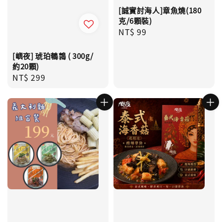
[誠實討海人]章魚燒(180
克/6顆裝)
Regular
NT$ 99
price
[嶼夜] 琥珀鵪鶉 ( 300g/
約20顆)
Regular
NT$ 299
price