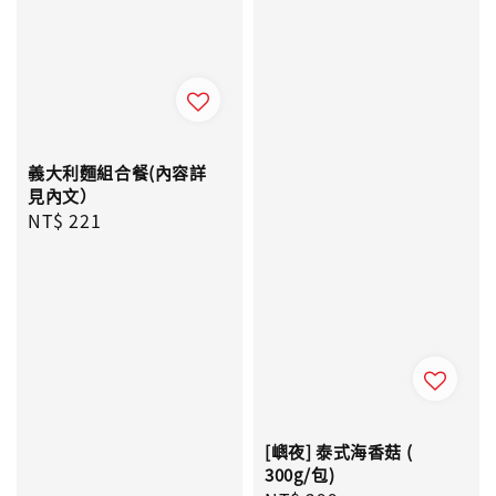
義大利麵組合餐(內容詳
見內文）
Regular
NT$ 221
price
[嶼夜] 泰式海香菇 (
300g/包)