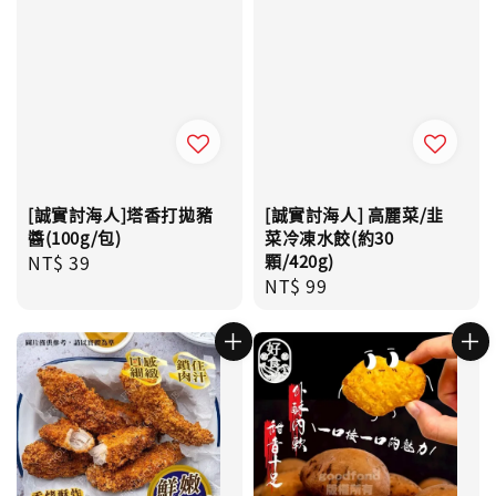
[誠實討海人]塔香打拋豬
[誠實討海人] 高麗菜/韭
醬(100g/包)
菜冷凍水餃(約30
Regular
NT$ 39
顆/420g)
Regular
NT$ 99
price
price