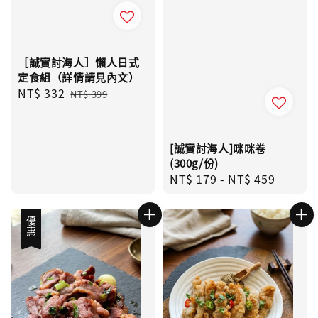
［誠實討海人］懶人日式
定食組（詳情請見內文）
Sale
NT$ 332
Regular
NT$ 399
price
price
[誠實討海人]咪咪卷
(300g/份)
Regular
NT$ 179
-
NT$ 459
price
優惠