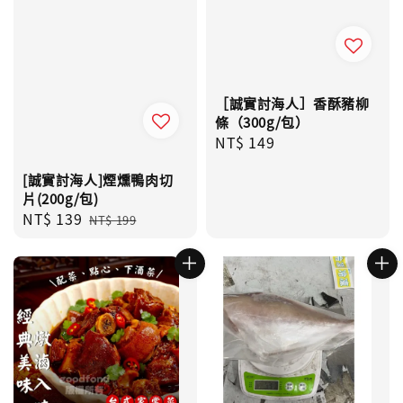
［誠實討海人］香酥豬柳
條（300g/包）
Regular
NT$ 149
price
[誠實討海人]煙燻鴨肉切
片(200g/包)
Sale
NT$ 139
Regular
NT$ 199
price
price