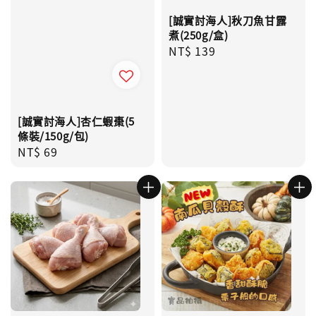
[誠實討海人]秋刀魚甘露
煮(250g/盒)
Regular
NT$ 139
price
[誠實討海人]杏仁蝦棗(5
條裝/150g/包)
Regular
NT$ 69
price