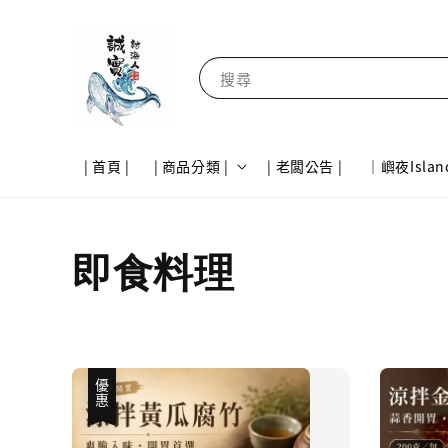
搜尋
| 首頁 |
| 商品分類 |
| 老闆公告 |
｜嶼夜Islan
即食料理
優惠