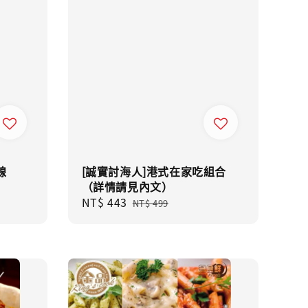
線
[誠實討海人]港式在家吃組合
（詳情請見內文）
Sale
NT$ 443
Regular
NT$ 499
price
price