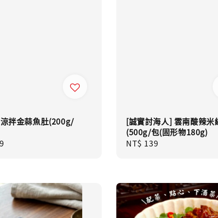
 涼拌金蒜魚肚(200g/
[誠實討海人] 雲南酸辣米
(500g/包(固形物180g)
ar
9
Regular
NT$ 139
price