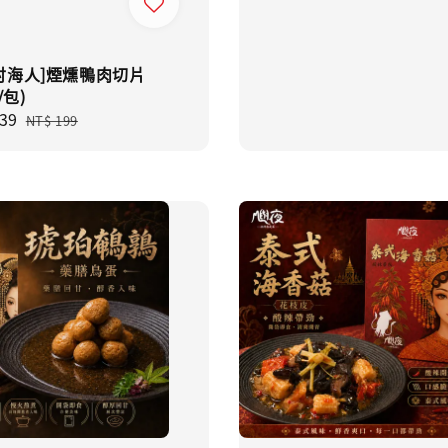
討海人]煙燻鴨肉切片
/包)
39
Regular
NT$ 199
price