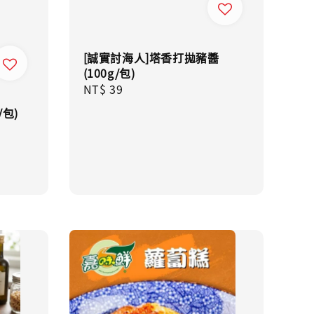
[誠實討海人]塔香打拋豬醬
(100g/包)
Regular
NT$ 39
price
/包)