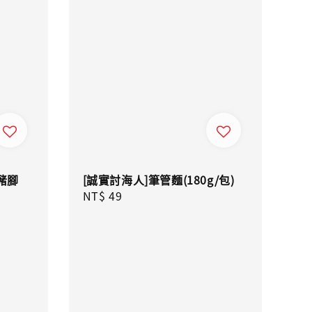
豬腳
[誠實討海人]筆管麵(180g/包)
Regular
NT$ 49
price