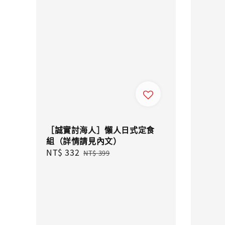
［誠實討海人］懶人日式定食
組（詳情請見內文）
Sale
NT$ 332
Regular
NT$ 399
price
price