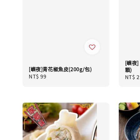
[嶼夜]
[嶼夜]青花椒魚皮(200g/包)
顆)
Regular
NT$ 99
Regul
NT$ 2
price
price