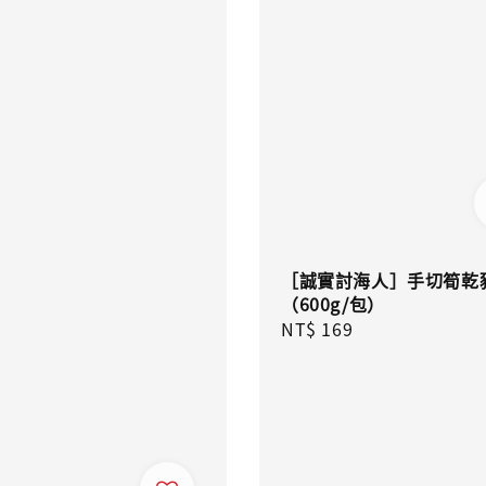
［誠實討海人］手切筍乾
（600g/包）
Regular
NT$ 169
price