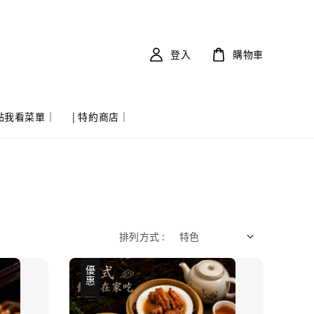
登入
購物車
 點我看菜單｜
| 特約商店｜
排列方式 :
優惠