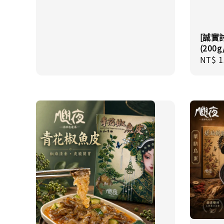
[誠實
(200g
Sale
NT$ 1
price