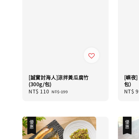
[誠實討海人]涼拌黃瓜腐竹
[嶼夜]
(300g/包)
包）
Sale
NT$ 110
Regular
Regul
NT$ 9
NT$ 199
price
price
price
優惠
優惠