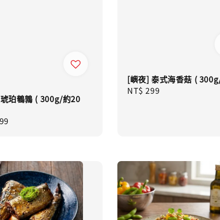
[嶼夜] 泰式海香菇 ( 300g
Regular
NT$ 299
 琥珀鵪鶉 ( 300g/約20
price
ar
99