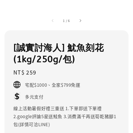
1
/
6
[誠實討海人] 魷魚刻花
(1kg/250g/包)
Regular
NT$ 259
price
宅配$1000、全家$799免運
多元支付
線上活動暑假好禮三重送 1.下單即送下單禮
2.google評論5星送鮭魚 3.消費滿千再送筍乾豬腳1
包(詳情可洽LINE)