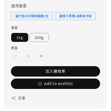
適用優惠
滿千送手切筍乾豬腳1包
暑假下單禮-品牌保冷袋
重量
1kg
250g
數量
加入購物車
Add to wishlist
分享