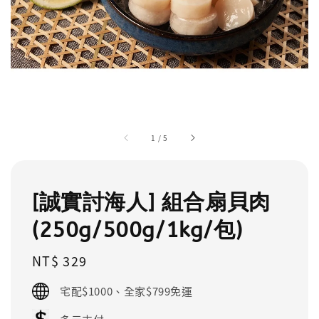
1
/
5
[誠實討海人] 組合扇貝肉
(250g/500g/1kg/包)
Regular
NT$ 329
price
宅配$1000、全家$799免運