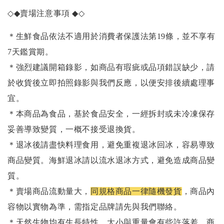
◇◆
賣場注意事項
◆◇
＊生鮮食品依法不適用於消費者保護法第19條，並不享有
7天鑑賞期。
＊強烈建議開箱錄影，如商品有瑕疵或品項錯誤缺少，請
於收貨後立即拍照錄影與我們反應，以便安排後續處理事
宜。
＊本商品為食品，基於食品安全，一經拆封或未冷凍保存
妥善導致變質，一概不接受退換貨。
＊退冰後請盡快料理食用，避免重複退冰回冰，容易導致
商品變質。海鮮退冰請以
流水退冰
方式，避免造成商品變
質。
＊賣場商品流動量大，
同規格商品一律隨機發貨
，商品內
容物以實物為準，需指定品牌請先與我們聯絡。
＊天然生物均有生長特性，大小與重量會有些許落差，商