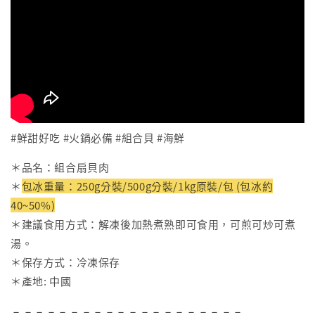
#鮮甜好吃 #火鍋必備 #組合貝 #海鮮
＊品名：組合扇貝肉
＊
包冰重量：250g分裝/500g分裝/1kg原裝/包 (包冰約
40~50%)
＊建議食用方式：解凍後加熱煮熟即可食用，可煎可炒可煮
湯。
＊保存方式：冷凍保存
＊產地: 中國
－－－－－－－－－－－－－－－－－－－－