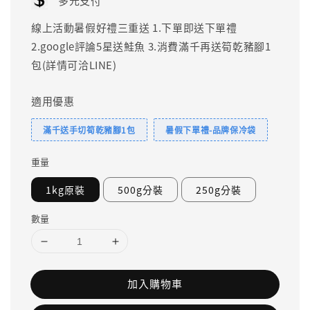
多元支付
線上活動暑假好禮三重送 1.下單即送下單禮
2.google評論5星送鮭魚 3.消費滿千再送筍乾豬腳1
包(詳情可洽LINE)
適用優惠
滿千送手切筍乾豬腳1包
暑假下單禮-品牌保冷袋
重量
1kg原裝
500g分裝
250g分裝
數量
加入購物車